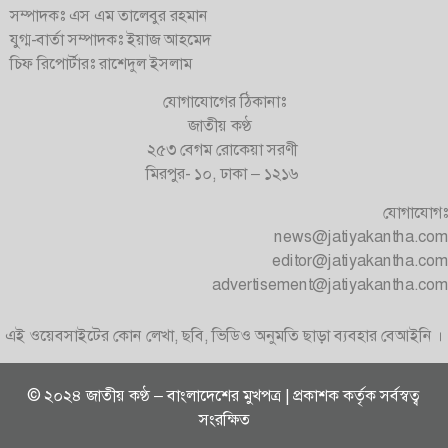
সম্পাদকঃ এস এম তালেবুর রহমান
যুগ্ম-বার্তা সম্পাদকঃ ইয়াজ আহমেদ
চিফ রিপোর্টারঃ রাশেদুল ইসলাম
যোগাযোগের ঠিকানাঃ
জাতীয় কণ্ঠ
২৫৩ বেগম রোকেয়া সরণী
মিরপুর- ১০, ঢাকা – ১২১৬
যোগাযোগঃ
news@jatiyakantha.com
editor@jatiyakantha.com
advertisement@jatiyakantha.com
এই ওয়েবসাইটের কোন লেখা, ছবি, ভিডিও অনুমতি ছাড়া ব্যবহার বেআইনি ।
© ২০২৪ জাতীয় কণ্ঠ – বাংলাদেশের মুখপত্র | প্রকাশক কর্তৃক সর্বস্বত্ব
সংরক্ষিত