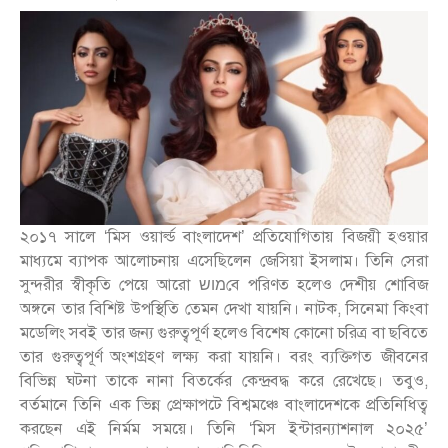
২০১৭ সালে ‘মিস ওয়ার্ল্ড বাংলাদেশ’ প্রতিযোগিতায় বিজয়ী হওয়ার
মাধ্যমে ব্যাপক আলোচনায় এসেছিলেন জেসিয়া ইসলাম। তিনি সেরা
সুন্দরীর স্বীকৃতি পেয়ে আরো מושবে পরিণত হলেও দেশীয় শোবিজ
অঙ্গনে তার বিশিষ্ট উপস্থিতি তেমন দেখা যায়নি। নাটক, সিনেমা কিংবা
মডেলিং সবই তার জন্য গুরুত্বপূর্ণ হলেও বিশেষ কোনো চরিত্র বা ছবিতে
তার গুরুত্বপূর্ণ অংশগ্রহণ লক্ষ্য করা যায়নি। বরং ব্যক্তিগত জীবনের
বিভিন্ন ঘটনা তাকে নানা বিতর্কের কেন্দ্রবদ্ধ করে রেখেছে। তবুও,
বর্তমানে তিনি এক ভিন্ন প্রেক্ষাপটে বিশ্বমঞ্চে বাংলাদেশকে প্রতিনিধিত্ব
করছেন এই নির্মম সময়ে। তিনি ‘মিস ইন্টারন্যাশনাল ২০২৫’