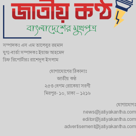
সম্পাদকঃ এস এম তালেবুর রহমান
যুগ্ম-বার্তা সম্পাদকঃ ইয়াজ আহমেদ
চিফ রিপোর্টারঃ রাশেদুল ইসলাম
যোগাযোগের ঠিকানাঃ
জাতীয় কণ্ঠ
২৫৩ বেগম রোকেয়া সরণী
মিরপুর- ১০, ঢাকা – ১২১৬
যোগাযোগঃ
news@jatiyakantha.com
editor@jatiyakantha.com
advertisement@jatiyakantha.com