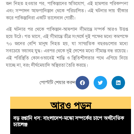
জন নিহত হওয়ার পর, পাকিস্তানের অভিযোগ, এই হামলার পরিকল্পনা
এবং সম্পাদন আফগানিস্তান থেকে পরিচালিত। এই ঘটনার দায় স্বীকার
করে পাকিস্তানিরা একটি তালেবান গোষ্ঠী।
এই ঘটনার পর থেকে পাকিস্তান-আফগান সীমান্তে সম্পর্ক আরও উত্তপ্ত
হয়ে উঠে। গত মাসে, এই সীমান্তে তীব্র সংঘর্ষে দুই পক্ষের মধ্যে কমপক্ষে
৭০ জনের বেশি মানুষ নিহত হয়, যা সাম্প্রতিক বছরগুলোর মধ্যে
সবচেয়ে ভয়াবহ যুদ্ধ। এরপর থেকে দুই দেশের মধ্যে সীমান্ত বন্ধ রয়েছে।
এই পরিস্থিতি কোনওভাবেই শান্তি ও স্থিতিশীলতার পথে এগিয়ে নিয়ে
যাচ্ছে না, বরং দীর্ঘমেয়াদি অস্থিরতা তৈরি করছে।
পোস্টটি শেয়ার করুন
আরও পড়ুন
বড় রপ্তানি ধস: বাংলাদেশ-মস্কো সম্পর্কের চাপে অর্থনৈতিক
চ্যালেঞ্জ