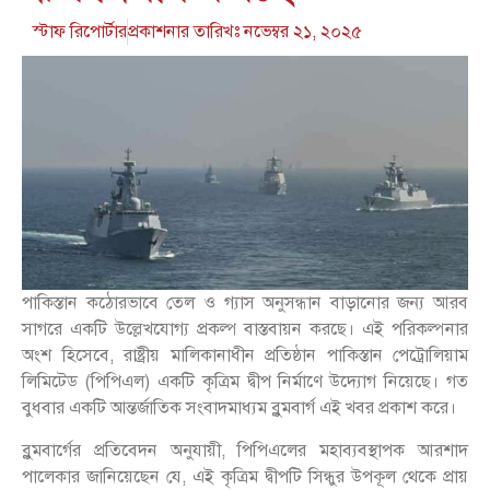
স্টাফ রিপোর্টার
প্রকাশনার তারিখঃ
নভেম্বর ২১, ২০২৫
পাকিস্তান কঠোরভাবে তেল ও গ্যাস অনুসন্ধান বাড়ানোর জন্য আরব
সাগরে একটি উল্লেখযোগ্য প্রকল্প বাস্তবায়ন করছে। এই পরিকল্পনার
অংশ হিসেবে, রাষ্ট্রীয় মালিকানাধীন প্রতিষ্ঠান পাকিস্তান পেট্রোলিয়াম
লিমিটেড (পিপিএল) একটি কৃত্রিম দ্বীপ নির্মাণে উদ্যোগ নিয়েছে। গত
বুধবার একটি আন্তর্জাতিক সংবাদমাধ্যম ব্লুমবার্গ এই খবর প্রকাশ করে।
ব্লুমবার্গের প্রতিবেদন অনুযায়ী, পিপিএলের মহাব্যবস্থাপক আরশাদ
পালেকার জানিয়েছেন যে, এই কৃত্রিম দ্বীপটি সিন্ধুর উপকূল থেকে প্রায়