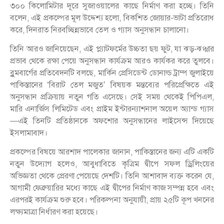
৩০০ কিলোমিটার দূরে সুজাওয়ালের কাছে নির্মাণ করা হচ্ছে। তিনি
বলেন, এই প্রকল্পের মূল উদ্দেশ্য হলো, বিকশিত জোয়ার-ভাটা প্রতিরোধ
করে, দিনরাত নিরবচ্ছিন্নভাবে তেল ও গ্যাস অনুসন্ধান চালানো।
তিনি আরও জানিয়েছেন, এই প্ল্যাটফর্মের উচ্চতা ছয় ফুট, যা ঝড়-ঝঞ্ঝার
প্রভাব থেকে রক্ষা পেয়ে অনুসন্ধান কার্যক্রম আরও কার্যকর করে তুলবে।
ব্লুমবার্গের প্রতিবেদনটি বলছে, মার্কিন প্রেসিডেন্ট ডোনাল্ড ট্রাম্প জুলাইয়ে
পাকিস্তানের ‘বিরাট তেল মজুত’ বিষয়ক মন্তব্যের পরিপ্রেক্ষিতে এই
অনুসন্ধান প্রক্রিয়ায় নতুন গতি এসেছে। সেই সময় থেকেই পিপিএল,
মারি এনার্জিস লিমিটেড এবং প্রাইম ইন্টারন্যাশনাল অয়েল অ্যান্ড গ্যাস
—এই তিনটি প্রতিষ্ঠানকে অফশোর অনুসন্ধানের লাইসেন্স দিয়েছে
ইসলামাবাদ।
প্রকল্পের বিষয়ে আরশাদ পালেকার জানান, পাকিস্তানের জন্য এটি একটি
নতুন উদ্যোগ হলেও, আবুধাবিতে কৃত্রিম দ্বীপে সফল ড্রিলিংয়ের
অভিজ্ঞতা থেকে প্রেরণা পেয়েছে দেশটি। তিনি আশাবাদ ব্যক্ত করেন যে,
আগামী ফেব্রুয়ারির মধ্যে কাছে এই দ্বীপের নির্মাণ কাজ সম্পন্ন হবে এবং
এরপরই কার্যক্রম শুরু হবে। পরিকল্পনা অনুযায়ী, প্রায় ২৫টি কূপ খননের
লক্ষ্যমাত্রা নির্ধারণ করা হয়েছে।