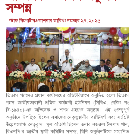
সম্পন্ন
স্টাফ রিপোর্টার
প্রকাশনার তারিখঃ
নভেম্বর ২৪, ২০২৫
তিতাস গ্যাসের প্রধান কার্যালয়ের অডিটরিয়ামে অনুষ্ঠিত হলো তিতাস
গ্যাস জাতীয়তাবাদী শ্রমিক কর্মচারী ইউনিয়ন (সিবিএ, রেজিঃ নং
বি-১৯৪০)-এর অভিষেক ও শপথ গ্রহণের অনুষ্ঠান। এই গুরুত্বপূর্ণ
অনুষ্ঠানে উপস্থিত ছিলেন সমাজের নেতৃত্বস্থানীয় ব্যক্তিবর্গ এবং সংশ্লিষ্ট
উল্লেখযোগ্য নেতৃবৃন্দ। মূল অতিথি ছিলেন জনাব নজরুল ইসলাম খান,
বিএনপি-র জাতীয় স্থায়ী কমিটির সদস্য, যিনি অনুষ্ঠানটিকে সম্মানিত