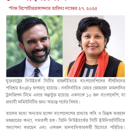
স্টাফ রিপোর্টার
প্রকাশনার তারিখঃ
নভেম্বর ২৭, ২০২৫
যুক্তরাষ্ট্রের নিউইয়র্ক সিটির রাজনীতিতে বাংলাদেশিদের দীর্ঘদিনের
পরিশ্রম finally ফলপ্রসূ হয়েছে। নবনির্বাচিত মেয়র জোহরান মামদানির
ট্রানজিশন টিমে এবার অন্তর্ভুক্ত হয়েছে একসঙ্গে ১০ জন বাংলাদেশি, যা
প্রবাসী কমিউনিটির জন্য অত্যন্ত গর্বের বিষয়।
তাদের মধ্যে অন্যতম হলেন বাংলাদেশের প্রখ্যাত কবি ও চিন্তক ফরহাদ
মজহারের কন্যা, সমতলী হক। তিনি নিউইয়র্কের সিটি ইউনিভার্সিটিতে
অধ্যাপনা করছেন এবং একজন মানবাধিকারকর্মী হিসেবে পরিচিত।