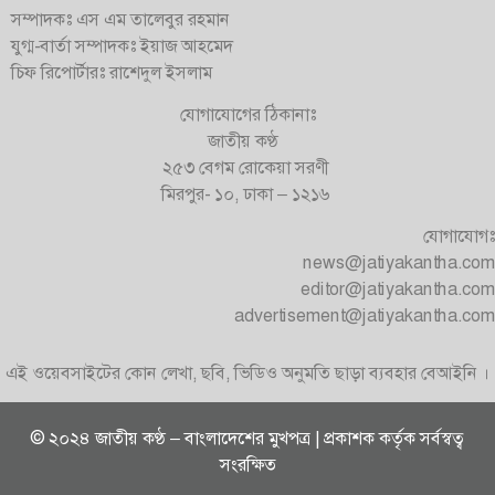
সম্পাদকঃ এস এম তালেবুর রহমান
যুগ্ম-বার্তা সম্পাদকঃ ইয়াজ আহমেদ
চিফ রিপোর্টারঃ রাশেদুল ইসলাম
যোগাযোগের ঠিকানাঃ
জাতীয় কণ্ঠ
২৫৩ বেগম রোকেয়া সরণী
মিরপুর- ১০, ঢাকা – ১২১৬
যোগাযোগঃ
news@jatiyakantha.com
editor@jatiyakantha.com
advertisement@jatiyakantha.com
এই ওয়েবসাইটের কোন লেখা, ছবি, ভিডিও অনুমতি ছাড়া ব্যবহার বেআইনি ।
© ২০২৪ জাতীয় কণ্ঠ – বাংলাদেশের মুখপত্র | প্রকাশক কর্তৃক সর্বস্বত্ব
সংরক্ষিত