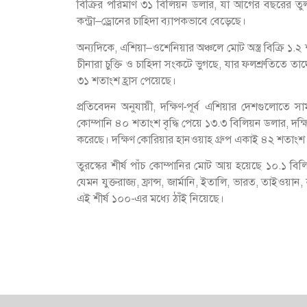
বিক্রির পরিমাণ ৩১ বিলিয়ন ডলার, যা আগের বছরের তুলনায় 
কন্ট্রা–ড্রোনের চাহিদা ব্যাপকভাবে বেড়েছে।
অন্যদিকে, এশিয়া–ওশেনিয়ার অঞ্চলে মোট অস্ত্র বিক্রি 
চীনারা চুক্তি ও চাহিদা সংকটে ভুগছে, যার ফলশ্রুতিতে 
৩১ শতাংশ হ্রাস পেয়েছে।
প্রতিবেদন অনুযায়ী, দক্ষিণ-পূর্ব এশিয়ার দেশগুলোতে সাম
কোম্পানি ৪০ শতাংশ বৃদ্ধি পেয়ে ১৩.৩ বিলিয়ন ডলার, দক্
করেছে। দক্ষিণ কোরিয়ার হানওয়াহ গ্রুপ একাই ৪২ শতাংশ প্র
তুরস্কের শীর্ষ পাঁচ কোম্পানির মোট আয় হয়েছে ১০.১ ব
যেমন যুক্তরাজ্য, ফ্রান্স, জার্মানি, ইতালি, ভারত, তাইওয়
এই শীর্ষ ১০০-এর মধ্যে ঠাঁই নিয়েছে।