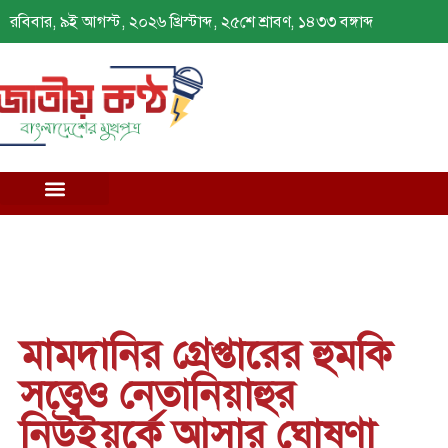
রবিবার, ৯ই আগস্ট, ২০২৬ খ্রিস্টাব্দ, ২৫শে শ্রাবণ, ১৪৩৩ বঙ্গাব্দ
মামদানির গ্রেপ্তারের হুমকি
সত্ত্বেও নেতানিয়াহুর
নিউইয়র্কে আসার ঘোষণা