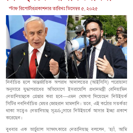
স্টাফ রিপোর্টার
প্রকাশনার তারিখঃ
ডিসেম্বর ৫, ২০২৫
নির্বাচিত হলে আন্তর্জাতিক অপরাধ আদালতের (আইসিসি) পরোয়ানা
অনুসারে যুদ্ধাপরাধের অভিযোগে ইসরায়েলি প্রধানমন্ত্রী বেনিয়ামিন
নেতানিয়াহুকে গ্রেপ্তার করা হবে—এমন ঘোষণা দিয়েছেন নিউইয়র্ক
সিটির নবনির্বাচিত মেয়র জোহরান মামদানি। তবে, এই কঠোর সতর্কতা
থাকা সত্ত্বেও নেতানিয়াহু সূত্রనুসারে নিউইয়র্কে আসার ইচ্ছা প্রকাশ
করেছেন।
বুধবার এক ভার্চুয়াল সাক্ষাৎকারে নেতানিয়াহু বললেন, ‘হ্যাঁ, আমি