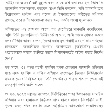
নিউইয়র্কে আসব।’ এই মুহূর্তে যখন তাকে প্রশ্ন করা হয়েছিল, তিনি কি
মামদানির সঙ্গে সাক্ষাৎ করবেন, তখন তিনি বললেন, ‘যদি মামদানি তার
চিন্তাভাবনা পাল্টান এবং বলেন যে ইসরায়েলের অস্তিত্বের অধিকার
রয়েছে, তবে সেটা আলোচনা করার জন্য একটা ভালো সূচনা হবে।’
অভিযুক্তের এই ঘোষণার আগে, গত সেপ্টেম্বরে মামদানি বলেছিলেন,
“যদি তিনি (নেতানিয়াহু) নিউইয়র্কে আসেন, আমি তাকে গ্রেপ্তার করতে
বলব।” তিনি আরও বলেন, ‘নেতানিয়াহু যুদ্ধাপরাধী এবং গাজায় গণহত্যা
চালাচ্ছেন। আন্তর্জাতিক অপরাধ আদালতের (আইসিসি) গ্রেপ্তারি
পরোয়ানাকে সম্মান জানিয়ে তাকে বিমানবন্দরেই আটক করার নির্দেশ
দেব।’
গত মাসে, ৩৪ বছর বয়সী মুসলিম যুবক জোহরান মামদানি ইতিহাস
গড়ে প্রথম মুসলিম ও দক্ষিণ এশিয়ার বংশোদ্ভূত হিসেবে নিউইয়র্কের
সাবেক মেয়র নির্বাচিত হন। তিনি ভোটের বেশি ৫০ শতাংশ পেয়ে এই
গুরুত্বপূর্ণ পদটি অর্জন করেন।
প্রসঙ্গত, ২০২৩ সালের নভেম্বরে, ফিলিস্তিনের গাজা উপত্যকায় সামরিক
অভিযান এবং হামাসকে নির্মূলের নামে হাজার হাজার ফিলিস্তিনি নারী,
পুরুষ এবং শিশুর হত্যার সঙ্গে সংশ্লিষ্টতার অভিযোগে নেতানিয়াহুর