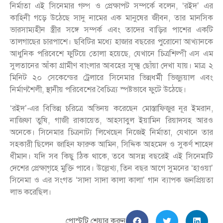
নির্মাতা এই সিনেমার গল্প ও প্রেক্ষাপট সম্পর্কে বলেন, ‘রইদ’ এর
কাহিনী গড়ে উঠেছে সাদু নামের এক মানুষের জীবন, তার মানসিক
ভারসাম্যহীন স্ত্রীর সঙ্গে সম্পর্ক এবং তাদের বাড়ির পাশের একটি
তালগাছের চারপাশে। ছবিটির মধ্যে হাজার বছরের পুরোনো আখ্যানকে
আধুনিক পরিবেশে ফুটিয়ে তোলা হয়েছে, যেখানে চিত্রশিল্পী এস এম
সুলতানের আঁকা গ্রামীণ বাংলার আবহের সূক্ষ্ম ছোঁয়া দেখা যায়। মাত্র ২
মিনিট ২০ সেকেন্ডের ট্রেলারে সিনেমার ভিন্নধর্মী ভিজ্যুয়াল এবং
নির্মাণশৈলী, স্থানীয় পরিবেশের বৈচিত্র্য স্পষ্টভাবে ফুটে উঠেছে।
‘রইদ’-এর বিভিন্ন চরিত্রে অভিনয় করেছেন মোস্তাফিজুর নূর ইমরান,
নাজিফা তুষি, গাজী রাকায়েত, আহসাবুল ইয়ামিন রিয়াদসহ আরও
অনেকে। সিনেমার চিত্রনাট্য লিখেছেন নিজেই নির্মাতা, যেখানে তার
সহকারী ছিলেন জাহিন ফারুক আমিন, সিদ্দিক আহমেদ ও সুকর্ণ শাহেদ
ধীমান। যদি সব কিছু ঠিক থাকে, তবে আসন্ন বছরেই এই সিনেমাটি
দেশের প্রেক্ষাগৃহে মুক্তি পাবে। উল্লেখ্য, তিন বছর আগে সুমনের ‘হাওয়া’
সিনেমা ও এর সংগত ‘সাদা সাদা কালা কালা’ গান ব্যাপক জনপ্রিয়তা
লাভ করেছিল।
পোস্টটি শেয়ার করুন