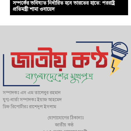
সম্পর্কের ভবিষ্যত নির্ধারিত হবে ভারতের হাতে: পররাষ্ট্র
প্রতিমন্ত্রী শামা ওবায়েদ
সম্পাদকঃ এস এম তালেবুর রহমান
যুগ্ম-বার্তা সম্পাদকঃ ইয়াজ আহমেদ
চিফ রিপোর্টারঃ রাশেদুল ইসলাম
যোগাযোগের ঠিকানাঃ
জাতীয় কণ্ঠ