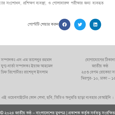
ার সংশোধন, প্রশিক্ষণ ব্যবস্থা, ও গোলাবারুদ পরীক্ষার জন্য ব্যবহৃত
পোস্টটি শেয়ার করুন
সম্পাদকঃ এস এম তালেবুর রহমান
যোগাযোগের ঠিকান
যুগ্ম-বার্তা সম্পাদকঃ ইয়াজ আহমেদ
জাতীয় কণ্ঠ
চিফ রিপোর্টারঃ রাশেদুল ইসলাম
২৫৩ বেগম রোকেয়া স
মিরপুর- ১০, ঢাকা – 
এই ওয়েবসাইটের কোন লেখা, ছবি, ভিডিও অনুমতি ছাড়া ব্যবহার বেআইনি ।
© ২০২৪ জাতীয় কণ্ঠ – বাংলাদেশের মুখপত্র | প্রকাশক কর্তৃক সর্বস্বত্ব সংরক্ষিত