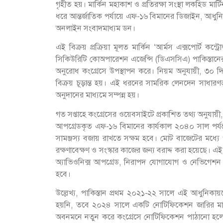
গৃহীত হয়। মার্কিন মহাকাশ ও প্রতিরক্ষা সংস্থা লকহিড মার
ধরে আন্তর্জাতিক পর্যায়ে এফ-১৬ বিমানের ডিজাইন, আধুন
অনলাইন সংবাদমাধ্যম ডন।
এই বিক্রয় প্রক্রিয়া মূলত মার্কিন ‘আর্মস এক্সপোর্ট কন্ট
সিকিউরিটি কোঅপারেশন এজেন্সি (ডিএসসিএ) পাকিস্তানের হ
অনুরোধ কংগ্রেসে উপস্থাপন করে। নিয়ম অনুযায়ী, ৩০ 
বিক্রয় চূড়ান্ত হয়। এই ধরনের সামরিক লেনদেন সাধারণত দেশ
অনুদানের মাধ্যমে সম্পন্ন হয়।
গত সপ্তাহে কংগ্রেসের ওয়েবসাইটে প্রকাশিত তথ্য অনুযায়ী
আপগ্রেডকৃত এফ-১৬ বিমানের কার্যকাল ২০৪০ সাল পর্যন্ত বৃ
সামঞ্জস্য বজায় রাখতে সক্ষম হবে। মোট বাজেটের মধ্যে
রক্ষণাবেক্ষণ ও সংস্কার কাজের জন্য বরাদ্দ করা হয়েছে। 
অ্যাভিওনিক্স আপগ্রেড, নিরাপদ যোগাযোগ ও নেভিগেশন স
হবে।
উল্লেখ্য, পাকিস্তান প্রথম ২০২১-২২ সালে এই আধুনিক
হয়নি, তবে ২০২৪ সালে একটি নোটিফিকেশন জারির মাধ্যমে 
অবনমনে নতুন করে কংগ্রেসে নোটিফিকেশন পাঠানো হলে আ