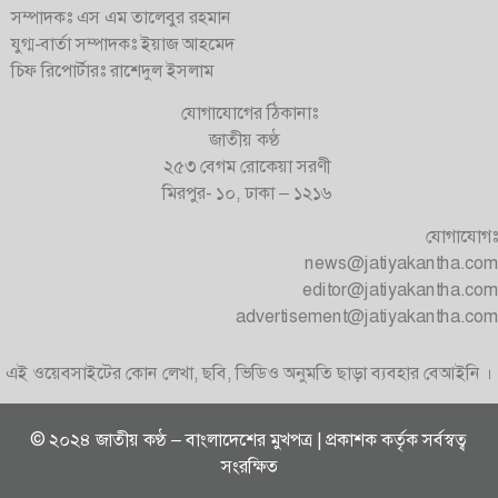
সম্পাদকঃ এস এম তালেবুর রহমান
যুগ্ম-বার্তা সম্পাদকঃ ইয়াজ আহমেদ
চিফ রিপোর্টারঃ রাশেদুল ইসলাম
যোগাযোগের ঠিকানাঃ
জাতীয় কণ্ঠ
২৫৩ বেগম রোকেয়া সরণী
মিরপুর- ১০, ঢাকা – ১২১৬
যোগাযোগঃ
news@jatiyakantha.com
editor@jatiyakantha.com
advertisement@jatiyakantha.com
এই ওয়েবসাইটের কোন লেখা, ছবি, ভিডিও অনুমতি ছাড়া ব্যবহার বেআইনি ।
© ২০২৪ জাতীয় কণ্ঠ – বাংলাদেশের মুখপত্র | প্রকাশক কর্তৃক সর্বস্বত্ব
সংরক্ষিত