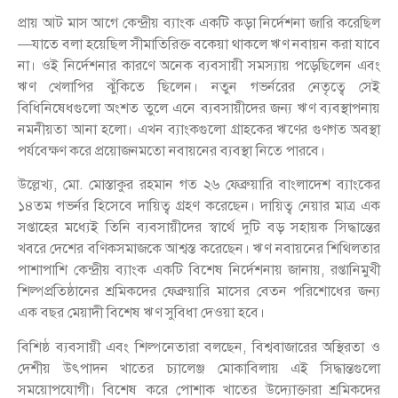
প্রায় আট মাস আগে কেন্দ্রীয় ব্যাংক একটি কড়া নির্দেশনা জারি করেছিল
—যাতে বলা হয়েছিল সীমাতিরিক্ত বকেয়া থাকলে ঋণ নবায়ন করা যাবে
না। ওই নির্দেশনার কারণে অনেক ব্যবসায়ী সমস্যায় পড়েছিলেন এবং
ঋণ খেলাপির ঝুঁকিতে ছিলেন। নতুন গভর্নরের নেতৃত্বে সেই
বিধিনিষেধগুলো অংশত তুলে এনে ব্যবসায়ীদের জন্য ঋণ ব্যবস্থাপনায়
নমনীয়তা আনা হলো। এখন ব্যাংকগুলো গ্রাহকের ঋণের গুণগত অবস্থা
পর্যবেক্ষণ করে প্রয়োজনমতো নবায়নের ব্যবস্থা নিতে পারবে।
উল্লেখ্য, মো. মোস্তাকুর রহমান গত ২৬ ফেব্রুয়ারি বাংলাদেশ ব্যাংকের
১৪তম গভর্নর হিসেবে দায়িত্ব গ্রহণ করেছেন। দায়িত্ব নেয়ার মাত্র এক
সপ্তাহের মধ্যেই তিনি ব্যবসায়ীদের স্বার্থে দুটি বড় সহায়ক সিদ্ধান্তের
খবরে দেশের বণিকসমাজকে আশ্বস্ত করেছেন। ঋণ নবায়নের শিথিলতার
পাশাপাশি কেন্দ্রীয় ব্যাংক একটি বিশেষ নির্দেশনায় জানায়, রপ্তানিমুখী
শিল্পপ্রতিষ্ঠানের শ্রমিকদের ফেব্রুয়ারি মাসের বেতন পরিশোধের জন্য
এক বছর মেয়াদী বিশেষ ঋণ সুবিধা দেওয়া হবে।
বিশিষ্ঠ ব্যবসায়ী এবং শিল্পনেতারা বলছেন, বিশ্ববাজারের অস্থিরতা ও
দেশীয় উৎপাদন খাতের চ্যালেঞ্জ মোকাবিলায় এই সিদ্ধান্তগুলো
সময়োপযোগী। বিশেষ করে পোশাক খাতের উদ্যোক্তারা শ্রমিকদের