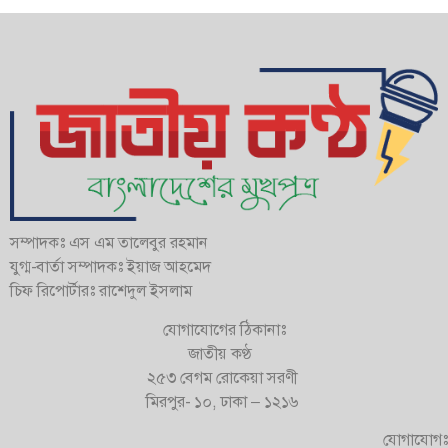
সম্পাদকঃ এস এম তালেবুর রহমান
যুগ্ম-বার্তা সম্পাদকঃ ইয়াজ আহমেদ
চিফ রিপোর্টারঃ রাশেদুল ইসলাম
যোগাযোগের ঠিকানাঃ
জাতীয় কণ্ঠ
২৫৩ বেগম রোকেয়া সরণী
মিরপুর- ১০, ঢাকা – ১২১৬
যোগাযোগঃ