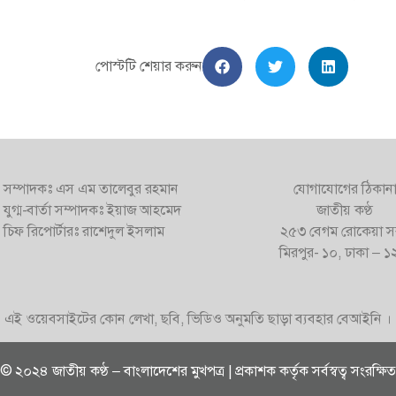
পোস্টটি শেয়ার করুন
সম্পাদকঃ এস এম তালেবুর রহমান
যোগাযোগের ঠিকান
যুগ্ম-বার্তা সম্পাদকঃ ইয়াজ আহমেদ
জাতীয় কণ্ঠ
চিফ রিপোর্টারঃ রাশেদুল ইসলাম
২৫৩ বেগম রোকেয়া স
মিরপুর- ১০, ঢাকা – 
এই ওয়েবসাইটের কোন লেখা, ছবি, ভিডিও অনুমতি ছাড়া ব্যবহার বেআইনি ।
© ২০২৪ জাতীয় কণ্ঠ – বাংলাদেশের মুখপত্র | প্রকাশক কর্তৃক সর্বস্বত্ব সংরক্ষিত