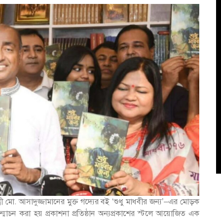
ী মো. আসাদুজ্জামানের মুক্ত গদ্যের বই ‘শুধু মাধবীর জন্য’–এর মোড়ক
োচন করা হয় প্রকাশনা প্রতিষ্ঠান অন্যপ্রকাশের স্টলে আয়োজিত এক