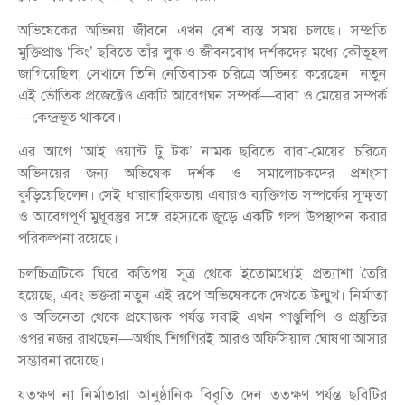
অভিষেকের অভিনয় জীবনে এখন বেশ ব্যস্ত সময় চলছে। সম্প্রতি
মুক্তিপ্রাপ্ত ‘কিং’ ছবিতে তাঁর লুক ও জীবনবোধ দর্শকদের মধ্যে কৌতূহল
জাগিয়েছিল; সেখানে তিনি নেতিবাচক চরিত্রে অভিনয় করেছেন। নতুন
এই ভৌতিক প্রজেক্টেও একটি আবেগঘন সম্পর্ক—বাবা ও মেয়ের সম্পর্ক
—কেন্দ্রভূত থাকবে।
এর আগে ‘আই ওয়ান্ট টু টক’ নামক ছবিতে বাবা-মেয়ের চরিত্রে
অভিনয়ের জন্য অভিষেক দর্শক ও সমালোচকদের প্রশংসা
কুড়িয়েছিলেন। সেই ধারাবাহিকতায় এবারও ব্যক্তিগত সম্পর্কের সূক্ষ্মতা
ও আবেগপূর্ণ মুধূবস্তুর সঙ্গে রহস্যকে জুড়ে একটি গল্প উপস্থাপন করার
পরিকল্পনা রয়েছে।
চলচ্চিত্রটিকে ঘিরে কতিপয় সূত্র থেকে ইতোমধ্যেই প্রত্যাশা তৈরি
হয়েছে, এবং ভক্তরা নতুন এই রূপে অভিষেককে দেখতে উন্মুখ। নির্মাতা
ও অভিনেতা থেকে প্রযোজক পর্যন্ত সবাই এখন পাণ্ডুলিপি ও প্রস্তুতির
ওপর নজর রাখছেন—অর্থাৎ শিগগিরই আরও অফিসিয়াল ঘোষণা আসার
সম্ভাবনা রয়েছে।
যতক্ষণ না নির্মাতারা আনুষ্ঠানিক বিবৃতি দেন ততক্ষণ পর্যন্ত ছবিটির