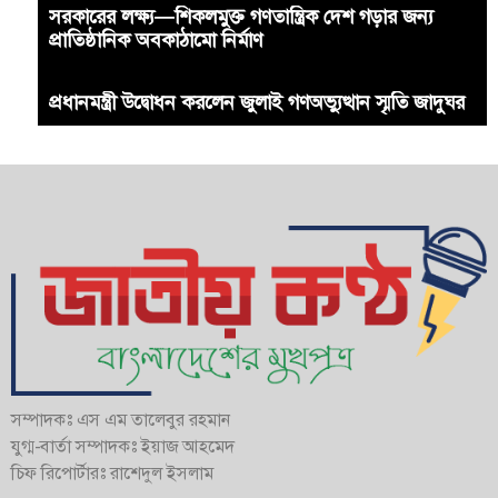
সরকারের লক্ষ্য—শিকলমুক্ত গণতান্ত্রিক দেশ গড়ার জন্য
প্রাতিষ্ঠানিক অবকাঠামো নির্মাণ
প্রধানমন্ত্রী উদ্বোধন করলেন জুলাই গণঅভ্যুত্থান স্মৃতি জাদুঘর
সম্পাদকঃ এস এম তালেবুর রহমান
যুগ্ম-বার্তা সম্পাদকঃ ইয়াজ আহমেদ
চিফ রিপোর্টারঃ রাশেদুল ইসলাম