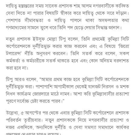
দায়িত্ব হস্তান্তরের সময় সাবেক প্রশাসক শাহ আলম নগরবাসীকে কাঙ্ক্ষিত
সেবা দিতে না পারার বিষয়টি স্বীকার করে দায়িত্ব থেকে সরে দাঁড়ান।
পেশাগত সীমাবদ্ধতা ও দায়িত্ব পালনে থাকা অসফলতার কথা
গণমাধ্যমের সামনে তুলে ধরে তিনি পদ ছেড়ে দেয়ার সিদ্ধান্ত জানান।
নতুন প্রশাসক ইউসুফ মোল্লা টিপু বলেন, তিনি প্রথমেই কুমিল্লা সিটি
কর্পোরেশনকে দুর্নীতিমুক্ত করার কাজ করবেন এবং এ বিষয়ে ‘জিরো
টলারেন্স’ নীতি অনুসরণ করবেন। তিনি সতর্ক করে বলেন, সকল
কর্মকর্তা ও কর্মচারীকে সতর্ক থাকতে হবে এবং কোন অনিয়ম বরদাশত
করা হবে না।
টিপু আরও বলেন, “আমার প্রথম কাজ হবে কুমিল্লা সিটি কর্পোরেশনকে
দুর্নীতিমুক্ত করা। পাশাপাশি আগামীকাল থেকেই যানজট নিরসন ও মশক
নিধন কার্যক্রম জোরদারে মাঠে নামব। আশা করি কুমিল্লাবাসীর প্রত্যাশা
পূরণে সর্বোচ্চ চেষ্টা করতে পারব।”
উল্লেখ্য, ৫ আগস্টের পর থেকে এবার কুমিল্লা সিটি কর্পোরেশনে প্রশাসক
পরিবর্তন তৃতীয়বার। নতুন প্রশাসককে নিয়ে নগরবাসীর প্রত্যাশা ও
নজর একদিকে, অন্যদিকে দুর্নীতি ও সেবা সমস্যা সমাধানে কার্যকর
পদক্ষেপ নেওয়ার চাপও রয়েছে।