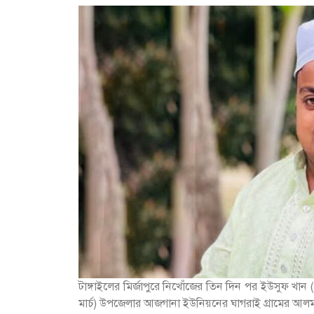
টাঙ্গাইলের মির্জাপুরে নিখোঁজের তিন দিন পর ইউসুফ খান
মার্চ) উপজেলার আজগানা ইউনিয়নের ঘাগরাই গ্রামের আলমা