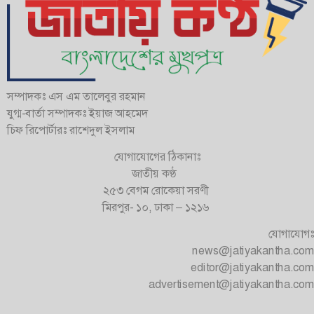
সম্পাদকঃ এস এম তালেবুর রহমান
যুগ্ম-বার্তা সম্পাদকঃ ইয়াজ আহমেদ
চিফ রিপোর্টারঃ রাশেদুল ইসলাম
যোগাযোগের ঠিকানাঃ
জাতীয় কণ্ঠ
২৫৩ বেগম রোকেয়া সরণী
মিরপুর- ১০, ঢাকা – ১২১৬
যোগাযোগঃ
news@jatiyakantha.com
editor@jatiyakantha.com
advertisement@jatiyakantha.com