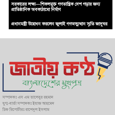
সরকারের লক্ষ্য—শিকলমুক্ত গণতান্ত্রিক দেশ গড়ার জন্য
প্রাতিষ্ঠানিক অবকাঠামো নির্মাণ
প্রধানমন্ত্রী উদ্বোধন করলেন জুলাই গণঅভ্যুত্থান স্মৃতি জাদুঘর
সম্পাদকঃ এস এম তালেবুর রহমান
যুগ্ম-বার্তা সম্পাদকঃ ইয়াজ আহমেদ
চিফ রিপোর্টারঃ রাশেদুল ইসলাম