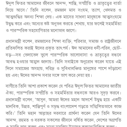
ঈদুল ফিতর আমাদের জীবনে আনন্দ, শান্তি, সম্প্রীতি ও ভ্রাতৃত্বের বার্তা
নিয়ে আসে।’ তিনি বলেন, রমজান মাস সংযম, ত্যাগ, খেদমত ও
আত্মশুদ্ধির অনন্য শিক্ষা দেয়। এক মাসের সাধনা মানুষকে আত্মসংযমে
উদ্বুদ্ধ করে এবং অন্যের কষ্ট অনুভব করতে শেখায়, যার ফলেই সহমর্মিতা
ও পারস্পরিক সহযোগিতার মনোভাব জাগে।
প্রধানমন্ত্রী বলেন, রমজানের শিক্ষা ব্যক্তি, পরিবার, সমাজ ও রাষ্ট্রজীবনে
প্রতিফলিত করাই ঈদের প্রকৃত তাৎপর্য। ঈদ আমাদের ধনী-গরিব, ছোট-
বড়—সব ভেদাভেদ ভুলে পারস্পরিক ভালোবাসা ও ভ্রাতৃত্বের বন্ধনে
আবদ্ধ হওয়ার আহ্বান জানায়। তিনি সবাইকে অনুরোধ করেন যাতে এই
দিনে সমাজের অসহায়, দরিদ্র ও সুবিধাবঞ্চিত মানুষের পাশে দাঁড়ানো
হয় এবং ঈদের আনন্দ সবার সঙ্গে ভাগ করে নেয়া হয়।
বাণীতে তিনি আশা প্রকাশ করেন যে পবিত্র ঈদুল ফিতর আমাদের জাতীয়
ঐক্য, পারস্পরিক সম্প্রীতি ও সহমর্মিতার বন্ধনকে আরও সুদৃঢ় করবে।
প্রধানমন্ত্রী বলেন, ‘আসুন, আমরা ঈদের মহান আদর্শে উদ্বুদ্ধ হয়ে একটি
মানবিক, উন্নত, শান্তিপূর্ণ ও সমৃদ্ধ বাংলাদেশ গড়তে সম্মিলিতভাবে কাজ
করি।’ তিনি মহান আল্লাহর দরবারে প্রার্থনা করেন যেন তিনি ঈদের
আনন্দ, রহমত ও বরকত সকলের জীবনে বর্ষিত করেন, দেশের অগ্রগতি
ও সমৃদ্ধি দান করুন এবং সমগ্র মুসলিম উম্মাহর কল্যাণ নিশ্চিত করুন।