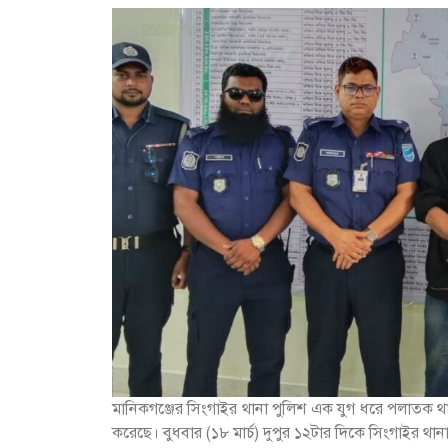
মানিকগঞ্জের সিংগাইর থানা পুলিশ এক যুগ ধরে পলাতক থা
করেছে। বুধবার (১৮ মার্চ) দুপুর ১২টার দিকে সিংগাইর থানা