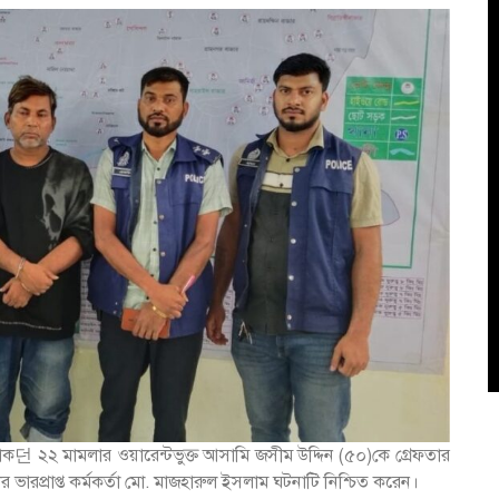
ক던 ২২ মামলার ওয়ারেন্টভুক্ত আসামি জসীম উদ্দিন (৫০)কে গ্রেফতার
র ভারপ্রাপ্ত কর্মকর্তা মো. মাজহারুল ইসলাম ঘটনাটি নিশ্চিত করেন।