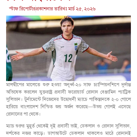
স্টাফ রিপোর্টার
প্রকাশনার তারিখঃ
মার্চ ২৫, ২০২৬
মালদ্বীপের মালেতে শুরু হওয়া অনূর্ধ্ব-২০ সাফ চ্যাম্পিয়নশিপে দুর্দান্ত
অভিষেক করলেন যুক্তরাষ্ট্র প্রবাসী ফরোয়ার্ড রোনান বেঞ্জামিন প্যাট্রিক
সুলিভান। টুর্নামেন্টে নিজেদের উদ্বোধনী ম্যাচে পাকিস্তানকে ২-০ গোলে
হারিয়ে বাংলাদেশ নিশ্চিত জয় অর্জন করেছে—উভয় গোলই এসেছে
রোনানের পা থেকে।
ম্যাচ শুরুর মুহূর্ত থেকেই দুই প্রবাসী ভাই, ডেকলান ও রোনান সুলিভান,
দর্শকের নজর কাড়ে। ডাগআউটে ডেকলান থাকলেও মাঠে রোনানই