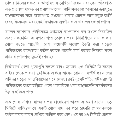
খেলায় নিজের দক্ষতা ও আত্মবিশ্বাস দেখিয়ে দিলেন এবং কেন তাঁর প্রতি
এত প্রত্যাশা থাকত তা প্রমাণ করলেন। নানি সুলতানা আলমের জন্মসূত্রে
বাংলাদেশের সঙ্গে আবেগগত সংযোগ থাকায় রোনান লাল-সবুজ জার্সি
বেছে নিয়েছেন এবং সেই সিদ্ধান্তকে স্মরণীয় করে রাখলেন জোড়া গোলে।
মালের ন্যাশনাল স্টেডিয়ামে প্রথমার্ধে বাংলাদেশ বল দখলে নিয়েছিল
এবং একচেটিয়া আধিপত্য গড়ে তোলার পরও ফিনিশিংয়ে ভাটা থাকায়
গোল করতে পারেনি। বেশ কয়েকটি সুযোগ তৈরি করা সত্ত্বেও
পাকিস্তানের রক্ষণভাগে ফাটল ধরাতে পারেনি মার্ক কক্সের শিষ্যরা, ফলে
প্রথমার্ধ গোলশূন্য ড্রতেই শেষ হয়।
দ্বিতীয়ার্ধে খেলা পুরোপুরি বদলে যায়। ম্যাচের ৫৪ মিনিটে ডি-বক্সের
বাইরে থেকে পাওয়া ফ্রি-কিকে এগিয়ে আসেন রোনান। সতীর্থ ফয়সালের
অনিচ্ছা সত্ত্বেও আত্মবিশ্বাসের সঙ্গে নেওয়া সেই বুলেট গতির শট সরাসরি
পাকিস্তানের জালে জড়িয়ে গেলে গ্যালারিতে থাকা বাংলাদেশি সমর্থকদের
উল্লাস ছড়িয়ে পড়ে।
এক গোল এগিয়ে যাওয়ার পর বাংলাদেশ আরও আক্রমণ বাড়ায়। ৬১
মিনিটে পাকিস্তান যে একটি গোল পায়, তা পরে রেফারি গোলরক্ষককে
ফাউল করার কারণ দেখিয়ে বাতিল করে দেন। এরপর ৬৭ মিনিটে রোনান