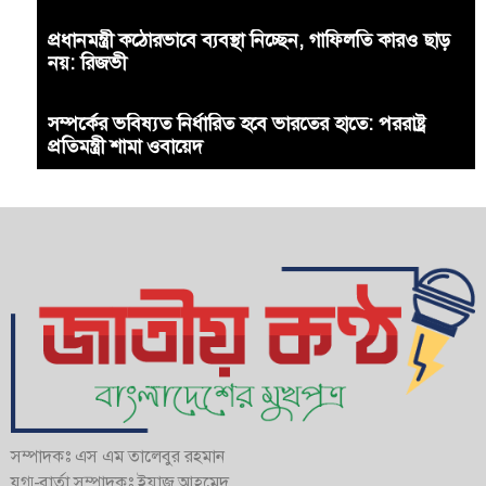
প্রধানমন্ত্রী কঠোরভাবে ব্যবস্থা নিচ্ছেন, গাফিলতি কারও ছাড়
নয়: রিজভী
সম্পর্কের ভবিষ্যত নির্ধারিত হবে ভারতের হাতে: পররাষ্ট্র
প্রতিমন্ত্রী শামা ওবায়েদ
সম্পাদকঃ এস এম তালেবুর রহমান
যুগ্ম-বার্তা সম্পাদকঃ ইয়াজ আহমেদ