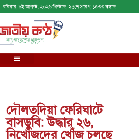
রবিবার, ৯ই আগস্ট, ২০২৬ খ্রিস্টাব্দ, ২৫শে শ্রাবণ, ১৪৩৩ বঙ্গাব্দ
দৌলতদিয়া ফেরিঘাটে
বাসডুবি: উদ্ধার ২৬,
নিখোঁজদের খোঁজ চলছে