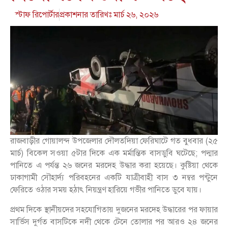
স্টাফ রিপোর্টার
প্রকাশনার তারিখঃ
মার্চ ২৬, ২০২৬
রাজবাড়ীর গোয়ালন্দ উপজেলার দৌলতদিয়া ফেরিঘাটে গত বুধবার (২৫
মার্চ) বিকেল সওয়া ৫টার দিকে এক মর্মান্তিক বাসডুবি ঘটেছে; পদ্মার
পানিতে এ পর্যন্ত ২৬ জনের মরদেহ উদ্ধার করা হয়েছে। কুষ্টিয়া থেকে
ঢাকাগামী সৌহার্দ্য পরিবহনের একটি যাত্রীবাহী বাস ৩ নম্বর পন্টুনে
ফেরিতে ওঠার সময় হঠাৎ নিয়ন্ত্রণ হারিয়ে গভীর পানিতে ডুবে যায়।
প্রথম দিকে স্থানীয়দের সহযোগিতায় দুজনের মরদেহ উদ্ধারের পর ফায়ার
সার্ভিস দুর্গত বাসটিকে নদী থেকে টেনে তোলার পর আরও ২৪ জনের