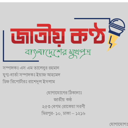
সম্পাদকঃ এস এম তালেবুর রহমান
যুগ্ম-বার্তা সম্পাদকঃ ইয়াজ আহমেদ
চিফ রিপোর্টারঃ রাশেদুল ইসলাম
যোগাযোগের ঠিকানাঃ
জাতীয় কণ্ঠ
২৫৩ বেগম রোকেয়া সরণী
মিরপুর- ১০, ঢাকা – ১২১৬
যোগাযোগঃ