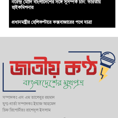
নরেন্দ্র মোদি বাংলাদেশের সঙ্গে সুসম্পর্ক চান: ভারতীয়
হাইকমিশনার
প্রধানমন্ত্রীর হেলিকপ্টারে কক্সবাজারের পথে যাত্রা
সম্পাদকঃ এস এম তালেবুর রহমান
যুগ্ম-বার্তা সম্পাদকঃ ইয়াজ আহমেদ
চিফ রিপোর্টারঃ রাশেদুল ইসলাম