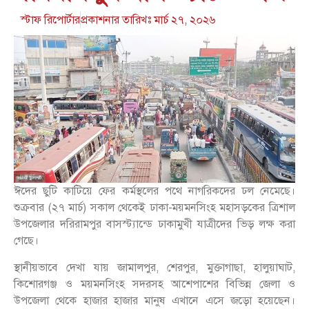
স্টাফ রিপোর্টার
প্রকাশনার তারিখঃ
মার্চ ২৭, ২০২৬
ঈদের ছুটি কাটিয়ে ফের কর্মস্থলের পথে নাগরিকদের ঢল নেমেছে।
শুক্রবার (২৭ মার্চ) সকাল থেকেই ঢাকা-ময়মনসিংহ মহাসড়কের ত্রিশাল
উপজেলার দরিরামপুর বাসস্ট্যান্ডে ঢাকামুখী যাত্রীদের ভিড় লক্ষ করা
গেছে।
স্থানীয়ভাবে দেখা যায় জামালপুর, শেরপুর, মুক্তাগাছা, হালুয়াঘাট,
কিশোরগঞ্জ ও ময়মনসিংহ সদরসহ আশেপাশের বিভিন্ন জেলা ও
উপজেলা থেকে হাজার হাজার মানুষ এখানে এসে জড়ো হয়েছেন।