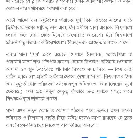
জানিয়েছে যে ব্ল্যাক স্টারসের পরবর্তী টেকনিক্যাল পরিকল্পনা ও নতুন
কোচের নাম যথাসময়ে ঘোষণা করা হবে।
অটো আদ্দো ঘানা ফুটবলের পরিচিত মুখ; তিনি ২০২৪ সালের মার্চে
দ্বিতীয়বার দলের দায়িত্ব নেন এবং তাঁর অধীনে ঘানা এবারের বিশ্বকাপে
জায়গা করে নেয়। কোচ হিসেবে খেলোয়াড় ও দেশের হয়ে বিশ্বকাপে
প্রতিনিধিত্ব করার এক উল্লেখযোগ্য ইতিহাসও রয়েছে তাঁর নামের সঙ্গে।
এবার ঘানা ‘এল’ গ্রুপে রয়েছে, যেখানে ইংল্যান্ড, ক্রোয়েশিয়া ও
পানামার মতো শক্ত প্রতিপক্ষ রয়েছে। ঘানার বিশ্বকাপ অভিযান শুরু হবে
আগামী ১৭ জুন টরন্টোতে পানামার বিপক্ষে ম্যাচ দিয়ে — কিন্তু সেই
কঠিন ম্যাচে ডাগআউটে অটো আদ্দোকে দেখা যাবে না। বিশ্বকাপের ঠিক
আগ মুহূর্তে কোচ পরিবর্তন দলকে নতুন অনিশ্চয়তা ও চ্যালেঞ্জের মুখে
ফেলেছে; এখন প্রশ্ন, নতুন নেতৃত্ব কীভাবে দ্রুত দলকে সংহত করে
বিশ্বমঞ্চে ঘুরে দাঁড়াতে পারবে।
ঘানা এখন নতুন কোচ ও কৌশল গঠনের পথে; ভক্তরা এখন দলের
ভবিষ্যত ও বিশ্বকাপ প্রস্তুতি নিয়ে উদ্বিগ্ন হলেও আশা রাখছেন যে দ্রুত
এবং বিচক্ষণ সিদ্ধান্ত ঘানাকে আবার ফিরিয়ে আনবে।