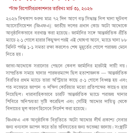
স্টাফ রিপোর্টার
প্রকাশনার তারিখঃ
মার্চ ৩১, ২০২৬
২০২৬ বিশ্বকাপ শুরুর মাত্র ৭২ দিন আগে বড় সিদ্ধান্ত নিল ঘানা ফুটবল
অ্যাসোসিয়েশন (জিএফএ): জাতীয় দলের প্রধান কোচ অটো আদ্দোকে
আনুষ্ঠানিকভাবে বরখাস্ত করা হয়েছে। জার্মানির সঙ্গে আন্তর্জাতিক প্রীতি
ম্যাচে ২-১ গোলে হারার কিছুক্ষণ পরই এই ঘোষণা আসে, ম্যাচে ঘানা ৮৮
মিনিট পর্যন্ত ১-১ সমতা রক্ষা করলেও শেষ মুহূর্তের গোলে পরাজয় মেনে
নিতে হয়।
জাভা-আদ্দোকে সরানোর পেছনে কেবল জার্মানির হারটাই দায়ী নয়।
সাম্প্রতিক সময়ে ঘানার পারফরম্যান্স ছিল হতাশাজনক — আন্তর্জাতিক
বিরতির প্রথম ম্যাচে তারা অস্ট্রিয়ার কাছে ৫-১ গোলে বিধ্বস্ত হয় এবং
গত নভেম্বরে জাপান ও দক্ষিণ কোরিয়ার মতো প্রতিপক্ষের কাছেও হার
নিয়েছিল। ধারাবাহিকভাবে চারটি আন্তর্জাতিক ম্যাচে পরাজয় ঘানার
শিবিরে অনিশ্চয়তা সৃষ্টি করেছিল এবং সেটিই আদ্দোর দায়িত্ব থেকে
বিদায়ের মূল কারণ হিসেবে নির্দেশ করা হয়েছে।
জিএফএ এক আনুষ্ঠানিক বিবৃতিতে অটো আদ্দোর দীর্ঘ প্রকাশ্য সেবার
জন্য ধন্যবাদ জ্ঞাপন করে তাঁর ভবিষ্যতের জন্য শুভেচ্ছা জানায়। সংস্থাটি