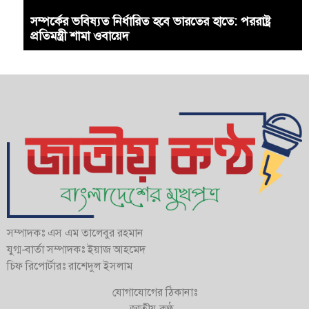
সম্পর্কের ভবিষ্যত নির্ধারিত হবে ভারতের হাতে: পররাষ্ট্র
প্রতিমন্ত্রী শামা ওবায়েদ
সম্পাদকঃ এস এম তালেবুর রহমান
যুগ্ম-বার্তা সম্পাদকঃ ইয়াজ আহমেদ
চিফ রিপোর্টারঃ রাশেদুল ইসলাম
যোগাযোগের ঠিকানাঃ
জাতীয় কণ্ঠ