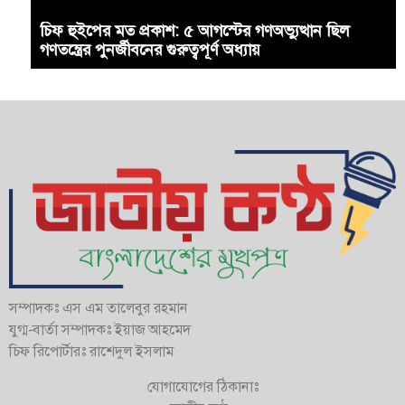
চিফ হুইপের মত প্রকাশ: ৫ আগস্টের গণঅভ্যুত্থান ছিল
গণতন্ত্রের পুনর্জীবনের গুরুত্বপূর্ণ অধ্যায়
সম্পাদকঃ এস এম তালেবুর রহমান
যুগ্ম-বার্তা সম্পাদকঃ ইয়াজ আহমেদ
চিফ রিপোর্টারঃ রাশেদুল ইসলাম
যোগাযোগের ঠিকানাঃ