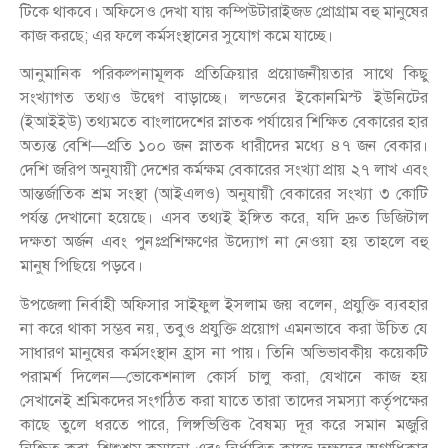
টিকে থাকবে। অফিসেও দেখা যায় কম্পিউটারাইজড প্রোগ্রাম বহু মানুষের
কাজ করছে; এর ফলে কর্মসংস্থানের সুযোগ কমে যাচ্ছে।
আনুমানিক পরিকল্পনামূলক প্রতিক্রিয়ার প্রয়োজনীয়তার সাথে কিছু
সংখ্যাগত তথ্যও উদ্বেগ বাড়াচ্ছে। লন্ডনের ইকোনমিস্ট ইউনিটের
(ইআইইউ) তথ্যমতে বাংলাদেশের স্নাতক পর্যায়ের শিক্ষিত বেকারের হার
অত্যন্ত বেশি—প্রতি ১০০ জন স্নাতক ধারীদের মধ্যে ৪৭ জন বেকার।
দেশি জরিপ অনুযায়ী দেশের কর্মক্ষম বেকারের সংখ্যা প্রায় ২৭ লাখ এবং
আন্তর্জাতিক শ্রম সংস্থা (আইএলও) অনুযায়ী বেকারের সংখ্যা ৩ কোটি
পর্যন্ত দেখানো হয়েছে। এসব তথ্যই ইঙ্গিত করে, যদি দ্রুত ডিজিটাল
দক্ষতা অর্জন এবং পুনঃপ্রশিক্ষণের উদ্যোগ না নেওয়া হয় তাহলে বহু
মানুষ পিছিয়ে পড়বে।
উপজেলা নির্বাহী অফিসার সাইফুল ইসলাম জয় বলেন, প্রযুক্তি ব্যবহার
না করে থাকা সম্ভব নয়, তবুও প্রযুক্তি প্রয়োগ এমনভাবে করা উচিত যে
সাধারণ মানুষের কর্মসংস্থান হ্রাস না পায়। তিনি অভিভাবকীয় কয়েকটি
পরামর্শ দিলেন—ভোকেশনাল কোর্স চালু করা, যেখানে কাজ হয়
সেখানেই শ্রমিকদের সংগঠিত করা যাতে তারা তাদের সমস্যা কর্তৃপক্ষের
কাছে তুলে ধরতে পারে, লিঙ্গভিত্তিক বৈষম্য দূর করে সমান মজুরি