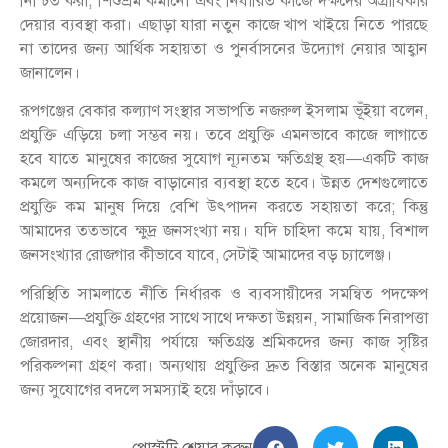
নিশ্চিত করা, শিশুশ্রম কমানো এবং নির্ধারিত কাজে দক্ষদের অগ্রাধিকার
দেয়ার ব্যবস্থা করা। এছাড়া যারা নতুন কাজে খাপ খাইয়ে নিতে পারছে
না তাদের জন্য আর্থিক সহায়তা ও পুনর্বাসনের উদ্যোগ নেয়ার আহ্বান
জানালেন।
রূপগঞ্জের বেকার কল্যাণ সংস্থার সভাপতি নজরুল ইসলাম ভূঁইয়া বলেন,
প্রযুক্তি এড়িয়ে চলা সম্ভব নয়। তবে প্রযুক্তি এমনভাবে কাজে লাগাতে
হবে যাতে মানুষের কাজের সুযোগ ন্যূনতম ক্ষতিগ্রস্থ হয়—একটি কাজ
কমলে অন্যদিকে কাজ বাড়ানোর ব্যবস্থা হতে হবে। উন্নত দেশগুলোতে
প্রযুক্তি কম মানুষ দিয়ে বেশি উৎপাদন করতে সহায়তা করে; কিন্তু
আমাদের ততভাবে ক্ষুদ্র জনসংখ্যা নয়। যদি চাহিদা কমে যায়, বিশাল
জনসংখ্যার রোজগার কীভাবে যাবে, সেটাই আমাদের বড় চ্যালেঞ্জ।
পরিস্থিতি সামলাতে নীতি নির্ধারক ও ব্যবসায়ীদের সমন্বিত পদক্ষেপ
প্রয়োজন—প্রযুক্তি গ্রহণের সাথে সাথে দক্ষতা উন্নয়ন, সামাজিক নিরাপত্তা
জোরদার, এবং স্থানীয় পর্যায়ে ক্ষতিগ্রস্ত শ্রমিকদের জন্য কাজ সৃষ্টির
পরিকল্পনা গ্রহণ করা। অন্যথায় প্রযুক্তির দ্রুত বিস্তার অনেক মানুষের
জন্য সুযোগের বদলে সমস্যাই হয়ে দাঁড়াবে।
পোস্টটি শেয়ার করুন