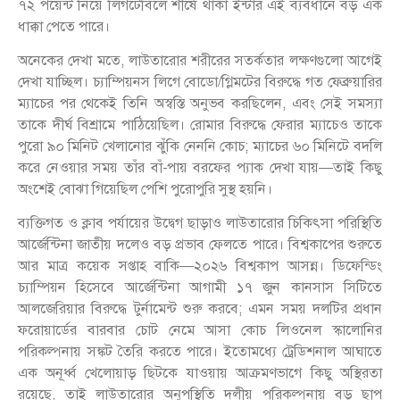
৭২ পয়েন্ট নিয়ে লিগটেবিলে শীর্ষে থাকা ইন্টার এই ব্যবধানে বড় এক
ধাক্কা পেতে পারে।
অনেকের দেখা মতে, লাউতারোর শরীরের সতর্কতার লক্ষণগুলো আগেই
দেখা যাচ্ছিল। চ্যাম্পিয়নস লিগে বোডো/গ্লিমটের বিরুদ্ধে গত ফেব্রুয়ারির
ম্যাচের পর থেকেই তিনি অস্বস্তি অনুভব করছিলেন, এবং সেই সমস্যা
তাকে দীর্ঘ বিশ্রামে পাঠিয়েছিল। রোমার বিরুদ্ধে ফেরার ম্যাচেও তাকে
পুরো ৯০ মিনিট খেলানোর ঝুঁকি নেননি কোচ; ম্যাচের ৬০ মিনিটে বদলি
করে নেওয়ার সময় তাঁর বাঁ-পায় বরফের প্যাক দেখা যায়—তাই কিছু
অংশেই বোঝা গিয়েছিল পেশি পুরোপুরি সুস্থ হয়নি।
ব্যক্তিগত ও ক্লাব পর্যায়ের উদ্বেগ ছাড়াও লাউতারোর চিকিৎসা পরিস্থিতি
আর্জেন্টিনা জাতীয় দলেও বড় প্রভাব ফেলতে পারে। বিশ্বকাপের শুরুতে
আর মাত্র কয়েক সপ্তাহ বাকি—২০২৬ বিশ্বকাপ আসন্ন। ডিফেন্ডিং
চ্যাম্পিয়ন হিসেবে আর্জেন্টিনা আগামী ১৭ জুন কানসাস সিটিতে
আলজেরিয়ার বিরুদ্ধে টুর্নামেন্ট শুরু করবে; এমন সময় দলটির প্রধান
ফরোয়ার্ডের বারবার চোট নেমে আসা কোচ লিওনেল স্কালোনির
পরিকল্পনায় সঙ্কট তৈরি করতে পারে। ইতোমধ্যে ট্রেডিশনাল আঘাতে
এক অনূর্ধ্ব খেলোয়াড় ছিটকে যাওয়ায় আক্রমণভাগে কিছু অস্থিরতা
রয়েছে, তাই লাউতারোর অনুপস্থিতি দলীয় পরিকল্পনায় বড় ছাপ