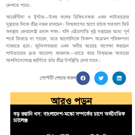
ফেলতে পারে।
আর্জেন্টিনা ও ইন্টার—উভয় দলের চিকিৎসকরা এখন লাউতারোর
সুস্থতার দিকে তীব্র নজর রাখছেন। বিশ্বকাপের আগে তাঁকে শতভাগ ফিট
অবস্থায় ফেরানোই প্রধান লক্ষ্য। যদি এইচাগাতি দুই সপ্তাহের মধ্যে পূর্ণ
শর্তে ফিরতে না পারেন, তবে স্কালোনিকে বিকল্প আক্রমণ পরিকল্পনা
সাজাতে হবে। ফুটবলভক্তরা এখন অধীর আগ্রহে অপেক্ষা করছেন
লাউতারোর দ্রুত আরোগ্য কামনায়—তাতে করে বিশ্বমঞ্চে আবারো
আলবিসেলেস্তে জার্সিতে তাঁর তীব্র উপস্থিতি দেখা যাবে।
পোস্টটি শেয়ার করুন
আরও পড়ুন
বড় রপ্তানি ধস: বাংলাদেশ-মস্কো সম্পর্কের চাপে অর্থনৈতিক
চ্যালেঞ্জ