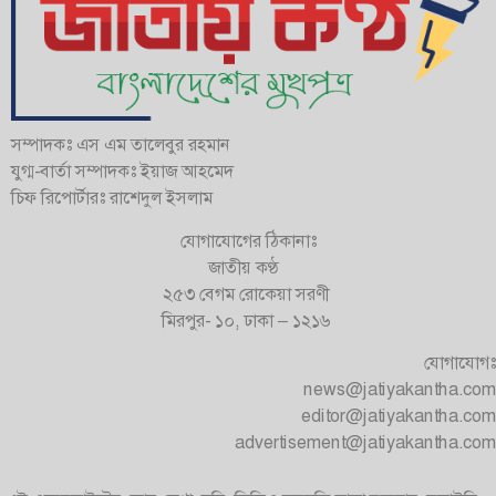
সম্পাদকঃ এস এম তালেবুর রহমান
যুগ্ম-বার্তা সম্পাদকঃ ইয়াজ আহমেদ
চিফ রিপোর্টারঃ রাশেদুল ইসলাম
যোগাযোগের ঠিকানাঃ
জাতীয় কণ্ঠ
২৫৩ বেগম রোকেয়া সরণী
মিরপুর- ১০, ঢাকা – ১২১৬
যোগাযোগঃ
news@jatiyakantha.com
editor@jatiyakantha.com
advertisement@jatiyakantha.com