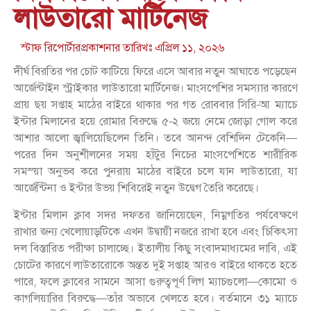
লাউতারো মার্টিনেজ
স্টাফ রিপোর্টার
প্রকাশনার তারিখঃ
এপ্রিল ১১, ২০২৬
দীর্ঘ বিরতির পর চোট কাটিয়ে ফিরে এসে আবার নতুন আঘাতে পড়েছেন
আর্জেন্টাইন স্ট্রাইকার লাউতারো মার্টিনেজ। মাংসপেশির সমস্যার কারণে
প্রায় ছয় সপ্তাহ মাঠের বাইরে থাকার পর গত রোববার সিরি-আ ম্যাচে
ইন্টার মিলানের হয়ে রোমার বিরুদ্ধে ৫-২ জয়ে নেমে জোড়া গোল করে
আশার আলো জ্বালিয়েছিলেন তিনি। তবে আনন্দ বেশিদিন টেকেনি—
পরের দিন অনুশীলনের সময় হাঁটুর নিচের মাংসপেশিতে শারীরিক
সমস্য়া অনুভব করে পুনরায় মাঠের বাইরে চলে যান লাউতারো, যা
আর্জেন্টিনা ও ইন্টার উভয় শিবিরেই নতুন উদ্বেগ তৈরি করেছে।
ইন্টার মিলান ক্লাব সদর দফতর জানিয়েছেন, নিম্নগতির পর্যবেক্ষণে
রাখার জন্য খেলোয়াড়টিকে এখন উদ্বায়ী নজরে রাখা হবে এবং চিকিৎসা
দল বিস্তারিত পরীক্ষা চালাচ্ছে। ইতালীয় কিছু সংবাদমাধ্যমের দাবি, এই
চোটের কারণে লাউতারোকে অন্তত দুই সপ্তাহ আরও বাইরে থাকতে হতে
পারে, ফলে ক্লাবের সামনে আসা গুরুত্বপূর্ণ লিগ ম্যাচগুলো—কোমো ও
কাগলিয়ারির বিরুদ্ধে—তাঁর অভাবে খেলতে হবে। বর্তমানে ৩১ ম্যাচে