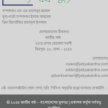
সম্পাদকঃ এস এম তালেবুর রহমান
যুগ্ম-বার্তা সম্পাদকঃ ইয়াজ আহমেদ
চিফ রিপোর্টারঃ রাশেদুল ইসলাম
যোগাযোগের ঠিকানাঃ
জাতীয় কণ্ঠ
২৫৩ বেগম রোকেয়া সরণী
মিরপুর- ১০, ঢাকা – ১২১৬
যোগাযোগঃ
news@jatiyakantha.com
editor@jatiyakantha.com
advertisement@jatiyakantha.com
এই ওয়েবসাইটের কোন লেখা, ছবি, ভিডিও অনুমতি ছাড়া ব্যবহার বেআইনি ।
© ২০২৪ জাতীয় কণ্ঠ – বাংলাদেশের মুখপত্র | প্রকাশক কর্তৃক সর্বস্বত্ব