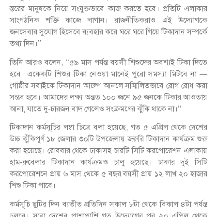
স্তরের মানুষকে নিয়ে সংযুক্তভাবে কাজ করতে হবে। প্রতিটি এলাকার
সাংগঠনিক শক্তি কাজে লাগান। রাজনীতিকরাও এই উদ্যোগকে
জনসেবার সুযোগ হিসেবে ব্যবহার করে ঘরে ঘরে গিয়ে টিকাদান সম্পর্কে
তথ্য দিন।’’
তিনি আরও বলেন, ‘‘৫৯ মাস পর্যন্ত বয়সী শিশুদের অবশ্যই টিকা দিতে
হবে। একেকটি শিশুর টিকা নেওয়া মানেই পুরো সমস্যা মিটবে না —
গোষ্ঠীর সবাইকে টিকাদান আল্পে আনলে সম্মিলিতভাবে রোগ রোধ করা
সম্ভব হবে। আমাদের লক্ষ্য অন্তত ১০০ জনে ৯৫ জনকে টিকার আওতায়
আনা, যাতে দু-চারজন বাদ গেলেও সংক্রমণের ঝুঁকি থাকে না।’’
টিকাদান কর্মসূচির লম্বা চিত্রে বলা হয়েছে, গত ৫ এপ্রিল থেকে দেশের
উচ্চ ঝুঁকিপূর্ণ ১৮ জেলার ৩০টি উপজেলায় জরুরি টিকাদান কার্যক্রম শুরু
করা হয়েছে। রোববার থেকে ঢাকাসহ চারটি সিটি করপোরেশন এলাকায়
হাম-রুবেলার টিকাদান কার্যক্রমও চালু হয়েছে। ঢাকার দুই সিটি
করপোরেশনে প্রায় ৬ মাস থেকে ৫ বছর বয়সী প্রায় ১২ লাখ ২০ হাজার
শিশু টিকা পাবে।
কর্মসূচি ছুটির দিন ব্যতীত প্রতিদিন সকাল ৮টা থেকে বিকাল ৪টা পর্যন্ত
চলবে। সারা দেশের পাশাপাশি গত উদ্যোগের পর ২০ এপ্রিল থেকে