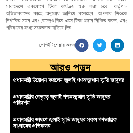
সারাদেশে একযোগে টিকা কার্যক্রম শুরু করা হবে। কর্তৃপক্ষ
অভিভাবকদের কাছে অনুরোধ জানিয়ে বলেছেন—আপনার শিশুকে
নির্ধারিত সময় এবং কেন্দ্রেও নিয়ে এসে টিকা প্রদান নিশ্চিত করুন, এবং
পরিবারের মধ্যে সচেতনতা ছড়িয়ে দিন।
পোস্টটি শেয়ার করুন
আরও পড়ুন
প্রধানমন্ত্রী উদ্বোধন করলেন জুলাই গণঅভ্যুত্থান স্মৃতি জাদুঘর
প্রধানমন্ত্রীর নেতৃত্বে জুলাই গণঅভ্যুত্থান স্মৃতি জাদুঘর
পরিদর্শন
প্রধানমন্ত্রীর ভাষণে জুলাই স্মৃতি জাদুঘর সকল গণতান্ত্রিক
সংগ্রামের প্রতিফলন