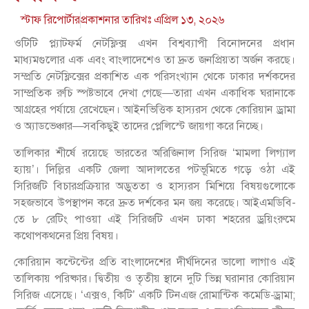
স্টাফ রিপোর্টার
প্রকাশনার তারিখঃ
এপ্রিল ১৩, ২০২৬
ওটিটি প্ল্যাটফর্ম নেটফ্লিক্স এখন বিশ্বব্যাপী বিনোদনের প্রধান
মাধ্যমগুলোর এক এবং বাংলাদেশেও তা দ্রুত জনপ্রিয়তা অর্জন করছে।
সম্প্রতি নেটফ্লিক্সের প্রকাশিত এক পরিসংখ্যান থেকে ঢাকার দর্শকদের
সাম্প্রতিক রুচি স্পষ্টভাবে দেখা গেছে—তারা এখন একাধিক ঘরানাকে
আগ্রহের পর্যায়ে রেখেছেন। আইনভিত্তিক হাস্যরস থেকে কোরিয়ান ড্রামা
ও অ্যাডভেঞ্চার—সবকিছুই তাদের প্লেলিস্টে জায়গা করে নিচ্ছে।
তালিকার শীর্ষে রয়েছে ভারতের অরিজিনাল সিরিজ ‘মামলা লিগ্যাল
হ্যায়’। দিল্লির একটি জেলা আদালতের পটভূমিতে গড়ে ওঠা এই
সিরিজটি বিচারপ্রক্রিয়ার অদ্ভুততা ও হাস্যরস মিশিয়ে বিষয়গুলোকে
সহজভাবে উপস্থাপন করে দ্রুত দর্শকের মন জয় করেছে। আইএমডিবি-
তে ৮ রেটিং পাওয়া এই সিরিজটি এখন ঢাকা শহরের ড্রয়িংরুমে
কথোপকথনের প্রিয় বিষয়।
কোরিয়ান কন্টেন্টের প্রতি বাংলাদেশের দীর্ঘদিনের ভালো লাগাও এই
তালিকায় পরিষ্কার। দ্বিতীয় ও তৃতীয় স্থানে দুটি ভিন্ন ঘরানার কোরিয়ান
সিরিজ এসেছে। ‘এক্সও, কিটি’ একটি টিনএজ রোমান্টিক কমেডি-ড্রামা;