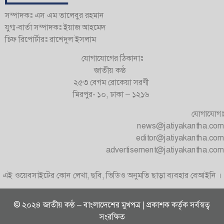
সম্পাদকঃ এস এম তালেবুর রহমান
যুগ্ম-বার্তা সম্পাদকঃ ইয়াজ আহমেদ
চিফ রিপোর্টারঃ রাশেদুল ইসলাম
যোগাযোগের ঠিকানাঃ
জাতীয় কণ্ঠ
২৫৩ বেগম রোকেয়া সরণী
মিরপুর- ১০, ঢাকা – ১২১৬
যোগাযোগঃ
news@jatiyakantha.com
editor@jatiyakantha.com
advertisement@jatiyakantha.com
এই ওয়েবসাইটের কোন লেখা, ছবি, ভিডিও অনুমতি ছাড়া ব্যবহার বেআইনি ।
© ২০২৪ জাতীয় কণ্ঠ – বাংলাদেশের মুখপত্র | প্রকাশক কর্তৃক সর্বস্বত্ব
সংরক্ষিত