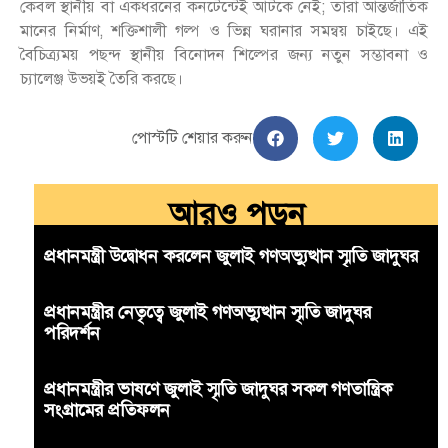
কেবল স্থানীয় বা একধরনের কনটেন্টেই আটকে নেই; তারা আন্তর্জাতিক
মানের নির্মাণ, শক্তিশালী গল্প ও ভিন্ন ঘরানার সমন্বয় চাইছে। এই
বৈচিত্র্যময় পছন্দ স্থানীয় বিনোদন শিল্পের জন্য নতুন সম্ভাবনা ও
চ্যালেঞ্জ উভয়ই তৈরি করছে।
পোস্টটি শেয়ার করুন
আরও পড়ুন
প্রধানমন্ত্রী উদ্বোধন করলেন জুলাই গণঅভ্যুত্থান স্মৃতি জাদুঘর
প্রধানমন্ত্রীর নেতৃত্বে জুলাই গণঅভ্যুত্থান স্মৃতি জাদুঘর
পরিদর্শন
প্রধানমন্ত্রীর ভাষণে জুলাই স্মৃতি জাদুঘর সকল গণতান্ত্রিক
সংগ্রামের প্রতিফলন