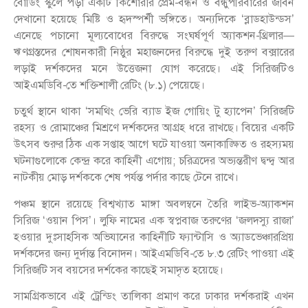
বোর্ডিং স্কুলে পড়া একটি কিশোরীর প্রেম-বন্ধন ও বন্ধুপরিবারের জীবন
দেখানো হয়েছে মিষ্টি ও হৃদস্পর্শী ভঙ্গিতে। অন্যদিকে ‘ব্লাডহাউন্ডস’
এনেছে পচানো মূল্যবোধের বিরুদ্ধে সংঘর্ষপূর্ণ অ্যাকশন-থ্রিলার—
ঋণগ্রস্তদের শোষনকারী নিষ্ঠুর মহাজনদের বিরুদ্ধে দুই তরুণ বক্সারের
লড়াই দর্শকদের মনে উত্তেজনা যোগ করেছে। এই সিরিজটিও
আইএমডিবি-তে শক্তিশালী রেটিং (৮.১) পেয়েছে।
চতুর্থ স্থানে থাকা ‘সমথিং ভেরি ব্যাড ইজ গোয়িং টু হ্যাপেন’ সিরিজটি
রহস্য ও রোমাঞ্চের মিশ্রণে দর্শকদের আগ্রহ ধরে রাখছে। বিয়ের একটি
উৎসব শুরুর ঠিক এক সপ্তাহ আগে ঘটে যাওয়া অনাকাঙ্ক্ষিত ও রহস্যময়
ঘটনাগুলোকে কেন্দ্র করে কাহিনী এগোয়; চরিত্রদের অভ্যন্তরীণ দ্বন্দ্ব আর
নাটকীয় মোড় দর্শককে শেষ পর্যন্ত পর্দার কাছে টেনে রাখে।
পঞ্চম স্থানে রয়েছে বিশ্বখ্যাত মাঙ্গা অবলম্বনে তৈরি লাইভ-অ্যাকশন
সিরিজ ‘ওয়ান পিস’। লুফি নামের এক স্বপ্নবাজ তরুণের ‘জলদস্যু রাজা’
হওয়ার দুঃসাহসিক অভিযানের কাহিনীটি ফ্যান্টাসি ও অ্যাডভেঞ্চারপ্রিয়
দর্শকদের জন্য দুর্দান্ত বিনোদন। আইএমডিবি-তে ৮.৩ রেটিং পাওয়া এই
সিরিজটি সব বয়সের দর্শকের কাছেই সমাদৃত হয়েছে।
সামগ্রিকভাবে এই ট্রেন্ডিং তালিকা প্রমাণ করে ঢাকার দর্শকরাই এখন