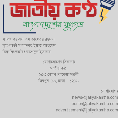
সম্পাদকঃ এস এম তালেবুর রহমান
যুগ্ম-বার্তা সম্পাদকঃ ইয়াজ আহমেদ
চিফ রিপোর্টারঃ রাশেদুল ইসলাম
যোগাযোগের ঠিকানাঃ
জাতীয় কণ্ঠ
২৫৩ বেগম রোকেয়া সরণী
মিরপুর- ১০, ঢাকা – ১২১৬
যোগাযোগঃ
news@jatiyakantha.com
editor@jatiyakantha.com
advertisement@jatiyakantha.com