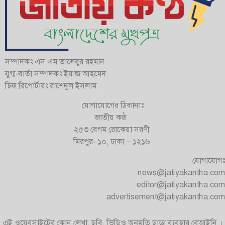
সম্পাদকঃ এস এম তালেবুর রহমান
যুগ্ম-বার্তা সম্পাদকঃ ইয়াজ আহমেদ
চিফ রিপোর্টারঃ রাশেদুল ইসলাম
যোগাযোগের ঠিকানাঃ
জাতীয় কণ্ঠ
২৫৩ বেগম রোকেয়া সরণী
মিরপুর- ১০, ঢাকা – ১২১৬
যোগাযোগঃ
news@jatiyakantha.com
editor@jatiyakantha.com
advertisement@jatiyakantha.com
এই ওয়েবসাইটের কোন লেখা, ছবি, ভিডিও অনুমতি ছাড়া ব্যবহার বেআইনি ।