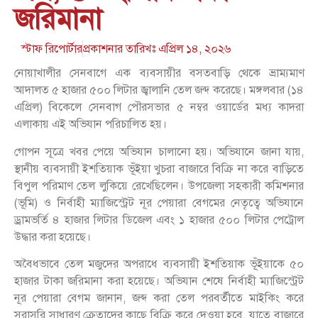
জরিমানা
স্টাফ রিপোর্টার
প্রকাশনার তারিখঃ
এপ্রিল ১৪, ২০২৬
নোয়াখালীর সেনবাগে এক ব্যবসায়ীর বসতবাড়ি থেকে ভ্রাম্যমাণ
আদালত ৫ হাজার ৫০০ লিটার জ্বালানি তেল জব্দ করেছে। মঙ্গলবার (১৪
এপ্রিল) বিকেলে সেনবাগ পৌরসভার ৫ নম্বর ওয়ার্ডের মধ্য কাদরা
এলাকায় এই অভিযান পরিচালিত হয়।
গোপন সূত্রে খবর পেয়ে অভিযান চালানো হয়। অভিযানে জানা যায়,
স্থানীয় ব্যবসায়ী ইশতিয়াক ভূঁইয়া খুচরা বাজারে বিক্রি না করে বাড়িতে
বিপুল পরিমাণ তেল লুকিয়ে রেখেছিলেন। উপজেলা সহকারী কমিশনার
(ভূমি) ও নির্বাহী ম্যাজিস্ট্রেট নূর পেয়ারা বেগমের নেতৃত্বে অভিযানে
ড্রামভর্তি ৪ হাজার লিটার ডিজেল এবং ১ হাজার ৫০০ লিটার পেট্রোল
উদ্ধার করা হয়েছে।
অবৈধভাবে তেল মজুদের অপরাধে ব্যবসায়ী ইশতিয়াক ভূঁইয়াকে ৫০
হাজার টাকা জরিমানা করা হয়েছে। অভিযান শেষে নির্বাহী ম্যাজিস্ট্রেট
নূর পেয়ারা বেগম জানান, জব্দ করা তেল পরবর্তীতে মাইকিং করে
সরাসরি সাধারণ ক্রেতাদের কাছে বিক্রি করে দেওয়া হবে, যাতে বাজারে