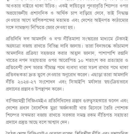
আওতার বাইরে থাকা উচিত। একই দায়িত্বের পুনরাবৃত্তি শিল্পের ওপর
অপ্রয়োজনীয় প্রশাসনিক ও আর্থিক চাপ বাড়িয়ে দেবে, তাই সিদ্ধান্ত
নেওয়ার আগে মালিকপক্ষের মতামত এবং দেশের আইনগত কাঠামোর
সঙ্গে সামঞ্জস্য নিশ্চিতে জোর দেওয়া হয়।
প্রতিনিধি দল আমদানি ও বন্ড নীতিমালা সংস্কারের মাধ্যমে টেকসই
অগ্রযাত্রা বজায় রাখতে বিভিন্ন দাবি জানায়। তারা বিনাশুল্কে কাঁচামাল
আমদানির প্রক্রিয়া সহজতর করার আহ্বান জানান, পাশাপাশি রপ্তানি
খাতের নগদ সহায়তার ওপর আরোপিত ১০ শতাংশ কর প্রত্যাহার ও
প্রতিবেশী দেশ ভারত সীমান্ত পথে ব্যবসা ধারা সচল রাখার পথে থাকা
প্রতিবন্ধকতা দ্রুত তুলে নেওয়ার অনুরোধ করেন। এছাড়া তারা আমদানি
নীতি ২০২৪-২৭ সংশোধন এবং সিআইপি মর্যাদার স্বয়ংক্রিয়ভাবে
প্রদানের প্রস্তাবও উপস্থাপন করেন।
বাণিজ্যমন্ত্রী বিজিএমইএ প্রতিনিধিদের প্রস্তাব গুরুত্বসহকারে শুনেন এবং
দেশের প্রধান বৈদেশিক মুদ্রা অর্জনকারী খাত হিসেবে তৈরি পোশাক
শিল্পের সক্ষমতা বজায় রাখতে সরকার সমস্ত রকম নীতিগত সহায়তা
প্রদানে প্রস্তুত আছে বলে আশ্বাস দেন।
বৈঠক শেষে বিজিএমইএ নেতারা বলেন, স্থিতিশীল নীতি এবং প্রশাসনিক