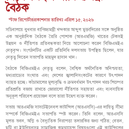
বৈঠক
স্টাফ রিপোর্টার
প্রকাশনার তারিখঃ
এপ্রিল ১৫, ২০২৬
সচিবালয়ে বুধবার বাণিজ্যমন্ত্রী খন্দকার আব্দুল মুক্তাদিরের সঙ্গে অনুষ্ঠিত
এক আনুষ্ঠানিক বৈঠকে তৈরি পোশাক (আরএমজি) খাতের টেকসই
উন্নয়ন ও নীতিগত প্রতিবন্ধকতা নিয়ে আলোচনা করেন বিজিএমইএ
নেতৃবৃন্দ। সংগঠনটির একটি প্রতিনিধি দলসভায় উপস্থিত ছিলেন, যার
নেতৃত্ব দিতেন সভাপতি মাহমুদ হাসান খান।
বৈঠকে বিজিএমইএ নেতৃত্ব বলেন, বৈশ্বিক অর্থনৈতিক অনিশ্চয়তা,
মধ্যপ্রাচ্যের সংঘাত এবং দেশের জ্বালানিসংকটের কারণে উৎপাদন
ব্যাহত হচ্ছে। কাঁচামালের মূল্যবৃদ্ধি ও ক্রমবর্ধমান উৎপাদন খরচ শিল্পের
প্রতিশ্রুতি বজায় রাখতে জোরালো নীতিগত সহায়তা এবং ব্যবসায়িক
অনুকূল পরিবেশ প্রয়োজন বলে তারা উদ্বেগ ব্যক্ত করেন।
সভায় আরএমজি সাসটেইনেবল কাউন্সিল (আরএসসি)-এর দায়িত্ব সীমা
সম্পর্কে বিজিএমইএ সভাপতি স্পষ্ট করেন। তিনি বলেন, আরএসসি
মূলত ভবন, অগ্নি ও বৈদ্যুতিক নিরাপত্তা তদারকির জন্য গঠিত; বেতন,
ছুটি বা ইউনিয়নসহ সামাজিক কমপ্লায়েন্স বিষয়গুলো এই কাউন্সিলের