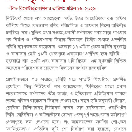
স্টাফ রিপোর্টার
প্রকাশনার তারিখঃ
এপ্রিল ১৬, ২০২৬
নিউইয়র্ক থেকে লস অ্যাঞ্জেলেস পর্যন্ত উত্তর আমেরিকার বক্স অফিস
কাঁপিয়ে দিচ্ছে রেদওয়ান রনির পরিচালিত ও আফরান নিশো অভিনীত
চলচ্চিত্র ‘দম’। মুক্তির প্রথম সপ্তাহে প্রবাসী দর্শকদের গরম সাড়া পাওয়ার
পর নির্মাণ ও পরিবেশকরা সিদ্ধান্ত নিয়েছেন দ্বিতীয় সপ্তাহে প্রদর্শনীর
পরিধি ব্যাপকভাবে বাড়ানোর। শুক্রবার ১৭ এপ্রিল থেকে মার্কিন যুক্তরাষ্ট্র
ও কানাডার মোট ৫৮টি প্রেক্ষাগৃহে একযোগে প্রর্দশিত হবে ছবিটি —
যুক্তরাষ্ট্রে প্রায় ৫০টি এবং কানাডায় ৮টি স্ক্রিনে। এই সুখবরটি নিশ্চিত
করেছেন পরিবেশক বায়োস্কোপ ফিল্মসের কর্ণধার রাজ হামিদ।
প্রাথমিকভাবে গত সপ্তাহে ছবিটি মাত্র সাতটি থিয়েটারে প্রদর্শিত
হয়েছিল। কিন্তু নিউইয়র্ক, লস অ্যাঞ্জেলেস, ফিনিক্সের মতো প্রধান
শহরগুলোতে দর্শকদের তীব্র আগ্রহ ও ইতিবাচক প্রতিক্রিয়ার কারণে
দ্রুতই পরিসর বাড়ানোর সিদ্ধান্ত নেওয়া হয়। নতুন সূচি অনুযায়ী টেক্সাস,
ফ্লোরিডা, মিশিগানসহ নিউইয়র্ক, বস্টন, সান ফ্রান্সিসকো, ওয়াশিংটন
ডিসি, ভার্জিনিয়া ও আটলান্টাসহ দেশের গুরুত্বপূর্ণ শহরগুলোর মর্যাদাপূর্ণ
প্রেক্ষাগৃহে ‘দম’ দেখানো হবে। লং আইল্যান্ডের জনপ্রিয় শো-কেস
‘ফার্মিংডেল’-এ প্রতিদিন দুটি শো নির্ধারণ করা হয়েছে, যেখানে