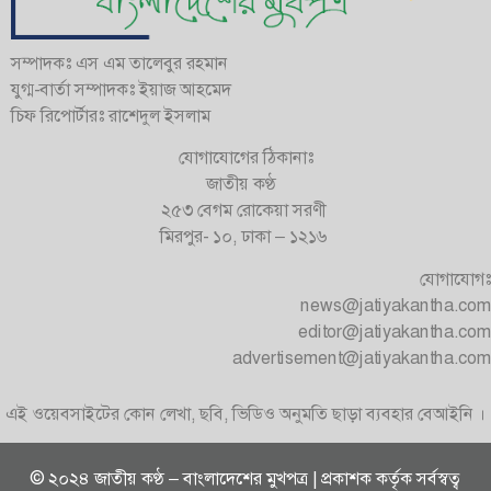
সম্পাদকঃ এস এম তালেবুর রহমান
যুগ্ম-বার্তা সম্পাদকঃ ইয়াজ আহমেদ
চিফ রিপোর্টারঃ রাশেদুল ইসলাম
যোগাযোগের ঠিকানাঃ
জাতীয় কণ্ঠ
২৫৩ বেগম রোকেয়া সরণী
মিরপুর- ১০, ঢাকা – ১২১৬
যোগাযোগঃ
news@jatiyakantha.com
editor@jatiyakantha.com
advertisement@jatiyakantha.com
এই ওয়েবসাইটের কোন লেখা, ছবি, ভিডিও অনুমতি ছাড়া ব্যবহার বেআইনি ।
© ২০২৪ জাতীয় কণ্ঠ – বাংলাদেশের মুখপত্র | প্রকাশক কর্তৃক সর্বস্বত্ব