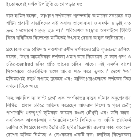
ইতোমধ্যেই দর্শক উপস্থিতি চোখে পড়ার মত।
রাজ হামিদ বলেন, ‘সাধারণ দর্শকদের পাস্ন্দনাই আমাদের সবচেয়ে বড়
শক্তি। প্রবাসী বাঙালিদের এই অবাধ্য ভালোবাসা ও সমর্থন ছাড়াই এত
দ্রুত সম্প্রসারণ সম্ভব্য হত না।’ পরিবেশক সংস্থাও অনলাইনে টিকিট
কিনে ছবিটিকে বিদেশের মাটিতেই উৎসাহ দেয়ার আহ্বান জানিয়েছে।
প্রযোজক রাজ হামিদ ও নওশাবা রশীদ দর্শকদের প্রতি কৃতজ্ঞতা জানিয়ে
বলেন, ‘উত্তর আমেরিকার দর্শকরা প্রমাণ করে দিয়েছেন যে ভাল গল্প ও
চরিত্র-centred ছবির প্রতি তাদের চাহিদা আছে। এই সমর্থন বাংলা
সিনেমাকে আন্তর্জাতিক মঞ্চে আরও শক্ত করে তুলবে।’ দেশে ‘দম’
ইতিমধ্যেই চতুর্থ সপ্তাহে ঢুকেছে এবং মাল্টিপ্লেক্সগুলোতে দর্শকের ভিড়
এখনো টিকে আছে।
‘দম: আনটিল দ্য লাস্ট ব্রেথ’ এক স্পর্শকাতর বাস্তব ঘটনার অনুপ্রেরণায়
নির্মিত। প্রধান চরিত্রে অভিনয় করেছেন আফরান নিশো ও পূজা চেরী;
পাশাপাশি গুরুত্বপূর্ণ ভূমিকায় আছেন চঞ্চল চৌধুরী এবং ডলি জহুর।
এসভিএফ আলফা-আই এন্টারটেইনমেন্ট লিমিটেড ও ওটিটি প্ল্যাটফর্ম
চরকির যৌথ প্রযোজনায় তৈরি এই ছবির চিত্রনাট্য রচনায় কাজ করেছেন
দেশের অভিজ্ঞ নির্মাতা ও লেখকদের একটি দল। চলচ্চিত্র বিশ্লেষকরা