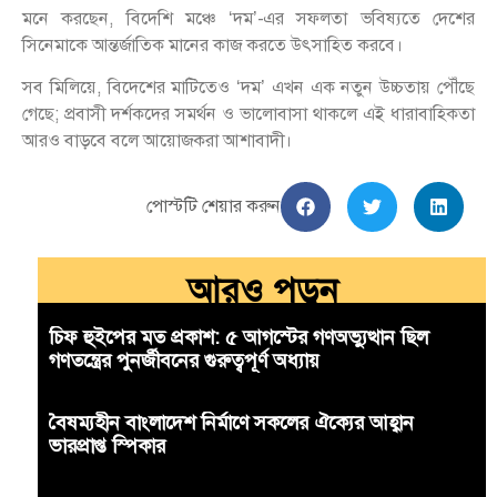
মনে করছেন, বিদেশি মঞ্চে ‘দম’-এর সফলতা ভবিষ্যতে দেশের
সিনেমাকে আন্তর্জাতিক মানের কাজ করতে উৎসাহিত করবে।
সব মিলিয়ে, বিদেশের মাটিতেও ‘দম’ এখন এক নতুন উচ্চতায় পৌঁছে
গেছে; প্রবাসী দর্শকদের সমর্থন ও ভালোবাসা থাকলে এই ধারাবাহিকতা
আরও বাড়বে বলে আয়োজকরা আশাবাদী।
পোস্টটি শেয়ার করুন
আরও পড়ুন
চিফ হুইপের মত প্রকাশ: ৫ আগস্টের গণঅভ্যুত্থান ছিল
গণতন্ত্রের পুনর্জীবনের গুরুত্বপূর্ণ অধ্যায়
বৈষম্যহীন বাংলাদেশ নির্মাণে সকলের ঐক্যের আহ্বান
ভারপ্রাপ্ত স্পিকার