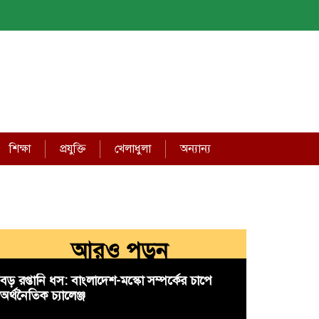
শিক্ষা
প্রযুক্তি
খেলাধুলা
অন্যান্য
আরও পড়ুন
বড় রপ্তানি ধস: বাংলাদেশ-মস্কো সম্পর্কের চাপে
অর্থনৈতিক চ্যালেঞ্জ