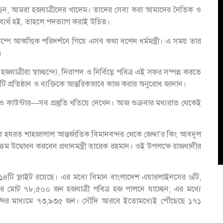
েছেন, আমরা হজযাত্রীদের খাদেম। তাদের সেবা করা আমাদের নৈতিক ও
ব্যর্থ হই, তাহলে পদত্যাগ করাই উচিত।
্পে আকস্মিক পরিদর্শনে গিয়ে এসব কথা বলেন ধর্মমন্ত্রী। এ সময় তার
।
যাত্রীরা স্বাচ্ছন্দ্যে, নিরাপদ ও নির্বিঘ্নে পবিত্র এই সফর সম্পন্ন করতে
তিটি প্রতিষ্ঠান ও ব্যক্তিকে আন্তরিকভাবে কাজ করার অনুরোধ জানান।
স্থান ও কাউন্টার—সব প্রস্তুতি খতিয়ে দেখেন। আজ শুক্রবার মধ্যরাত থেকেই
ার হযরত শাহজালাল আন্তর্জাতিক বিমানবন্দর থেকে জেদ্দা’র কিং আবদুল
্রম উদ্বোধন করবেন প্রধানমন্ত্রী তারেক রহমান। ওই উপলক্ষে রাজধানীর
১৪টি ফ্লাইট রয়েছে। এর মধ্যে বিমান বাংলাদেশ এয়ারলাইনসের ৬টি,
 মোট ৭৮,৫০০ জন হজযাত্রী পবিত্র হজ পালনে যাচ্ছেন; এর মধ্যে
ন্সির মাধ্যমে ৭৩,৯৩৫ জন। সৌদি আরবে ইতোমধ্যেই পৌঁছেছে ১৭১