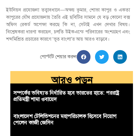
ইউনিয়ন প্রযোজনা তত্ত্বাবধানে—অক্ষয় কুমার, শোভা কাপুর ও একতা
কাপুরের যৌথ প্রযোজনায় তৈরি এই ছবিটির সামনে যে বড় কোনো বক্স
অফিস রেকর্ড অপেক্ষা করছে কি না, সেটাই এখন দেখার বিষয়।
বিশ্লেষকরা ধারণা করছেন, চলতি উইকএন্ডে পরিবারের অংশগ্রহণ এবং
শব্দমিশ্রিত প্রচারের কারণে ‘ভূত বাংলা’র আয় আরও বাড়বে।
পোস্টটি শেয়ার করুন
আরও পড়ুন
সম্পর্কের ভবিষ্যত নির্ধারিত হবে ভারতের হাতে: পররাষ্ট্র
প্রতিমন্ত্রী শামা ওবায়েদ
বাংলাদেশ টেলিভিশনের মহাপরিচালক হিসেবে নিয়োগ
পেলেন কাজী জেসিন