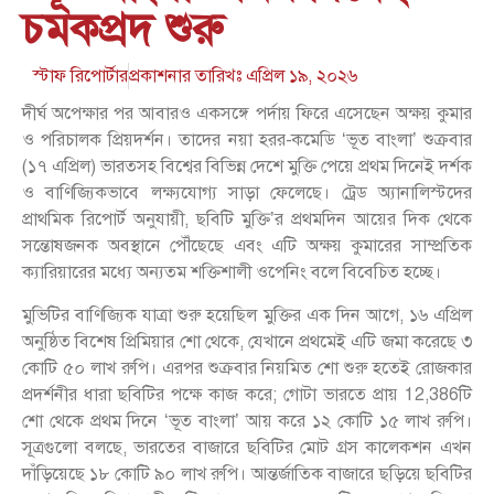
চমকপ্রদ শুরু
স্টাফ রিপোর্টার
প্রকাশনার তারিখঃ
এপ্রিল ১৯, ২০২৬
দীর্ঘ অপেক্ষার পর আবারও একসঙ্গে পর্দায় ফিরে এসেছেন অক্ষয় কুমার
ও পরিচালক প্রিয়দর্শন। তাদের নয়া হরর-কমেডি ‘ভূত বাংলা’ শুক্রবার
(১৭ এপ্রিল) ভারতসহ বিশ্বের বিভিন্ন দেশে মুক্তি পেয়ে প্রথম দিনেই দর্শক
ও বাণিজ্যিকভাবে লক্ষ্যযোগ্য সাড়া ফেলেছে। ট্রেড অ্যানালিস্টদের
প্রাথমিক রিপোর্ট অনুযায়ী, ছবিটি মুক্তি’র প্রথমদিন আয়ের দিক থেকে
সন্তোষজনক অবস্থানে পৌঁছেছে এবং এটি অক্ষয় কুমারের সাম্প্রতিক
ক্যারিয়ারের মধ্যে অন্যতম শক্তিশালী ওপেনিং বলে বিবেচিত হচ্ছে।
মুভিটির বাণিজ্যিক যাত্রা শুরু হয়েছিল মুক্তির এক দিন আগে, ১৬ এপ্রিল
অনুষ্ঠিত বিশেষ প্রিমিয়ার শো থেকে, যেখানে প্রথমেই এটি জমা করেছে ৩
কোটি ৫০ লাখ রুপি। এরপর শুক্রবার নিয়মিত শো শুরু হতেই রোজকার
প্রদর্শনীর ধারা ছবিটির পক্ষে কাজ করে; গোটা ভারতে প্রায় 12,386টি
শো থেকে প্রথম দিনে ‘ভূত বাংলা’ আয় করে ১২ কোটি ১৫ লাখ রুপি।
সূত্রগুলো বলছে, ভারতের বাজারে ছবিটির মোট গ্রস কালেকশন এখন
দাঁড়িয়েছে ১৮ কোটি ৯০ লাখ রুপি। আন্তর্জাতিক বাজারে ছড়িয়ে ছবিটির