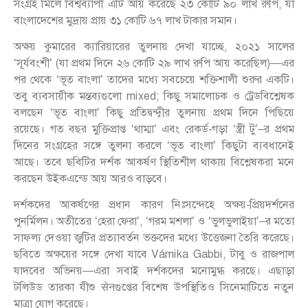
সংগ্রহ মিলে বিশ্বব্যাপী এটি আয় করেছে ২৩ কোটি ৯০ লাখ রুপি, যা
বাংলাদেশের মুদ্রায় প্রায় ৩১ কোটি ৬৭ লাখ টাকার সমান।
অক্ষয় কুমারের ক্যারিয়ারের তুলনায় দেখা যাচ্ছে, ২০২১ সালের
‘সূর্যবংশী’ (যা প্রথম দিনে ২৬ কোটি ২৯ লাখ রুপি আয় করেছিল)—এর
পর থেকে ‘ভূত বাংলা’ তাদের মধ্যে সবচেয়ে শক্তিশালী শুরুর একটি।
তবু ব্যবসায়ীক মন্তব্যগুলো mixed; কিছু সমালোচক ও ট্রেডবিশ্লেষক
বলছেন ‘ভূত বাংলা’ কিছু প্রতিদ্বন্দ্বীর তুলনায় প্রথম দিনে পিছিয়ে
রয়েছে। গত বছর মুক্তিপ্রাপ্ত ‘থাম্মা’ এবং রেকর্ড-গড়া ‘স্ত্রী টু’–র প্রথম
দিনের সংগ্রহের সঙ্গে তুলনা করলে ‘ভূত বাংলা’ কিছুটা ব্যবধানেই
আছে। তবে ছবিটির দর্শক আকর্ষণ স্থিতিশীল থাকায় বিশ্লেষকরা মনে
করছেন উইকএন্ডে আয় আরও বাড়বে।
দর্শকদের আকর্ষণের প্রধান কারণ নিঃসন্দেহে অক্ষয়-প্রিয়দর্শনের
পুনর্মিলন। অতীতের ‘হেরা ফেরা’, ‘গরম মশলা’ ও ‘ভুলভুলাইয়া’–র মতো
সাফল্য দেওয়া জুটির প্রত্যাবর্তন ভক্তদের মধ্যে উত্তেজনা তৈরি করেছে।
ছবিতে অক্ষয়ের সঙ্গে দেখা যাবে Vámika Gabbi, টাবু ও রাজপাল
যাদবের অভিনয়—এরা সবাই দর্শকদের মনোমুগ্ধ করছে। এছাড়া
টলিউড তারকা যীশু सेनগুপ্তের বিশেষ উপস্থিতিও সিনেমাটিতে নতুন
মাত্রা যোগ করেছে।