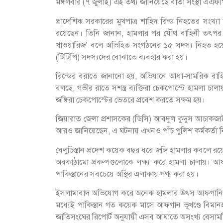
মঙ্গলবার (৭ জুলাই) এই তথ্য জানিয়েছে বার্তা সংস্থা এএফ
প্রাদেশিক সরকারের মুখপাত্র শাহিদ রিন্ড নিহতের সংখ্যা
রয়েছেন। তিনি জানান, হামলার পর যৌথ বাহিনী তৎপর
খাওয়ারিজ’ বলে অভিহিত সংগঠনের ১৫ সদস্য নিহত হয়ে
(টিটিপি) সদস্যদের বোঝাতে ব্যবহার করা হয়।
রিন্ডের বরাতে জানানো হয়, অভিযানে আধা-সামরিক বাহিন
বলছে, গভীর রাতে সশস্ত্র ব্যক্তিরা চেকপোস্টে হামলা চা
জঙ্গিরা চেকপোস্টের ভেতরে প্রবেশ করতে সক্ষম হয়।
জিয়ারাত জেলা প্রশাসকের (ডিসি) আবদুল কুদুস আচাকজাই
আরও জানিয়েছেন, এ ঘটনায় এখনও পাঁচ পুলিশ কর্মকর্তা 
বেলুচিস্তান প্রদেশ কয়েক বছর ধরে জঙ্গি হামলার কবলে রয়ে
অবকাঠামো প্রকল্পগুলোকে লক্ষ্য করে হামলা চালায়। আফগান
পাকিস্তানের সবচেয়ে অস্থির এলাকায় গণ্য করা হয়।
ইসলামাবাদ অভিযোগ করে অনেক হামলার উৎস আফগানিস্তা
মধ্যেই পাকিস্তান গত কয়েক মাসে আফগান ভূখণ্ডে বিম
জাতিসংঘের রিপোর্ট অনুযায়ী এসব আঘাতে অসংখ্য বেসা