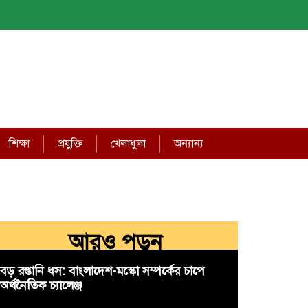
শিক্ষা
প্রযুক্তি
খেলাধুলা
অন্যান্য
আরও পড়ুন
বড় রপ্তানি ধস: বাংলাদেশ-মস্কো সম্পর্কের চাপে
অর্থনৈতিক চ্যালেঞ্জ