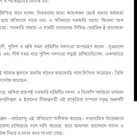
পি ও পাকিস্তানের দৈনিক ডন।
 নিশ্চিত করে বলেন, নিহতদের মধ্যে কয়েকজন জ্যেষ্ঠ থানার কর্মকর্তা
 হয়ে অভিযানে নামে এবং এ অভিযানে সরকারি ভাষ্যে ‘ফিতনা আল
ছে। সরকারি ভাষায় এ নামটি সাধারণত নিষিদ্ধ তেহরিক-ই-তালেবান
ী, পুলিশ ও জঙ্গি দমন বাহিনীর সদস্যরা অংশগ্রহণ করেন। সূত্রগুলো
লায় এবং দীর্ঘ সময় ধরে পুলিশ সদস্যরা লড়াই চালিয়েছিলেন; একপর্যায়ে
 ঘটনার স্থানকে মানজি বাঁধের কাছাকাছি বলে নিশ্চিত করেছেন। তিনি
নিখোঁজ রয়েছেন।
ছে; জঙ্গিরা প্রায়শই সরকারি বাহিনীর সদস্য ও বিদেশি অর্থায়নে চলমান
িস্তান ও ইরানের সীমান্তবর্তী এই প্রাকৃতিক সম্পদে সমৃদ্ধ অঞ্চলটি
ন—কাঠমান্ডু এই অভিযোগ অস্বীকার করেছে। ধারাবাহিক উত্তেজনার
ানহামলা চালিয়েছে বলে দাবি করেছে; তবে আফগান তালেবান শাসন ও
মরিক নিহত হওয়ার খবর পাওয়া গেছে।