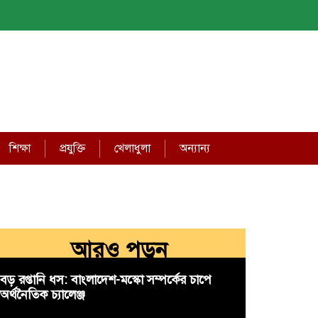
শিক্ষা
প্রযুক্তি
খেলাধুলা
অন্যান্য
আরও পড়ুন
বড় রপ্তানি ধস: বাংলাদেশ-মস্কো সম্পর্কের চাপে
অর্থনৈতিক চ্যালেঞ্জ