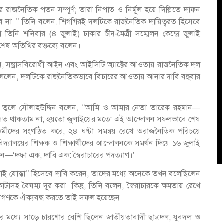
গের রাজনৈতিক পতন সম্পূর্ণ; তারা নিপাত ও নির্মূল হয়ে দিল্লিতে দাফন
না।’’ তিনি বলেন, শিগগিরই দলটিকে রাজনৈতিক দায়িত্বরত হিসেবে
িনি শনিবার (৪ জুলাই) ঢাকার চীন-মৈত্রী সম্মেলন কেন্দ্রে জুলাই
েষ অতিথির বক্তব্যে বলেন।
শোধন, সন্ত্রাসবিরোধী আইন এবং আইসিটি অ্যাক্টের আওতায় রাজনৈতিক দল
বললেন, দলটিকে রাজনৈতিকভাবে বিচারের আওতায় আনার দাবি বহুবার
সঙ্গ তুলে সৌলাহউদ্দিন বলেন, ‘‘আমি ও আমার নেতা তারেক রহমান—
ির্বাসিত থাকতাম না, হয়তো জুলাইয়ের মতো এই আন্দোলন সফলভাবে শেষ
াকর্মীদের সংগঠিত করে, ২৪ ঘণ্টা সমন্বয় রেখে অরাজনৈতিক পরিচয়ে
ববিদ্যালয়ের শিক্ষক ও শিক্ষার্থীদের আন্দোলনকে সমর্থন দিয়ে ১৬ জুলাই
িলেন—‘দফা এক, দাবি এক: স্বৈরাচারের পদত্যাগ।’
‘জুলাই যোদ্ধা’’ হিসেবে দাবি করেন, তাদের মধ্যে অনেকে তখন বলেছিলেন
হ বৈষম্য দূর করা। কিন্তু, তিনি বলেন, স্বৈরাচারকে ক্ষমতায় রেখে
্ত জনগণকে ঐক্যবদ্ধ করতে তাই সফল হয়েছেন।
মধ্যে সাড়ে চারশোর বেশি ছিলেন জাতীয়তাবাদী ছাত্রদল, যুবদল ও