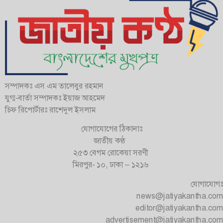
সম্পাদকঃ এস এম তালেবুর রহমান
যুগ্ম-বার্তা সম্পাদকঃ ইয়াজ আহমেদ
চিফ রিপোর্টারঃ রাশেদুল ইসলাম
যোগাযোগের ঠিকানাঃ
জাতীয় কণ্ঠ
২৫৩ বেগম রোকেয়া সরণী
মিরপুর- ১০, ঢাকা – ১২১৬
যোগাযোগঃ
news@jatiyakantha.com
editor@jatiyakantha.com
advertisement@jatiyakantha.com