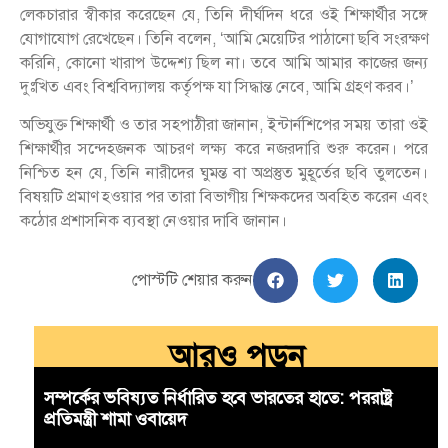
লেকচারার স্বীকার করেছেন যে, তিনি দীর্ঘদিন ধরে ওই শিক্ষার্থীর সঙ্গে
যোগাযোগ রেখেছেন। তিনি বলেন, ‘আমি মেয়েটির পাঠানো ছবি সংরক্ষণ
করিনি, কোনো খারাপ উদ্দেশ্য ছিল না। তবে আমি আমার কাজের জন্য
দুঃখিত এবং বিশ্ববিদ্যালয় কর্তৃপক্ষ যা সিদ্ধান্ত নেবে, আমি গ্রহণ করব।’
অভিযুক্ত শিক্ষার্থী ও তার সহপাঠীরা জানান, ইন্টার্নশিপের সময় তারা ওই
শিক্ষার্থীর সন্দেহজনক আচরণ লক্ষ্য করে নজরদারি শুরু করেন। পরে
নিশ্চিত হন যে, তিনি নারীদের ঘুমন্ত বা অপ্রস্তুত মুহূর্তের ছবি তুলতেন।
বিষয়টি প্রমাণ হওয়ার পর তারা বিভাগীয় শিক্ষকদের অবহিত করেন এবং
কঠোর প্রশাসনিক ব্যবস্থা নেওয়ার দাবি জানান।
পোস্টটি শেয়ার করুন
আরও পড়ুন
সম্পর্কের ভবিষ্যত নির্ধারিত হবে ভারতের হাতে: পররাষ্ট্র
প্রতিমন্ত্রী শামা ওবায়েদ