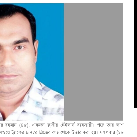
াউর রহমান (৪৫), একজন স্থানীয় টেইলার্স ব্যবসায়ী। পরে তার লাশ
ে ট্র্যাকের ৯ নম্বর ব্রিজের কাছ থেকে উদ্ধার করা হয়। মঙ্গলবার (১৮