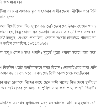
া পড়ে মারা যান।
ারুটিয়া ওয়াবদা এলাকার মৃত শাহজাহান আলীর ছেলে। দীর্ঘদিন ধরে তিনি
য়ে আসছিলেন।
োকানে গিয়েছিলেন, কিন্তু দুপুরে তার ছোট ছেলে মো. ইজাজ হোসেন খাবার
ানো হয়, কিন্তু কোনও সূত্র মেলেনি। এ সময় তার টেবিলের ভাঁজ করা
 চিরকুট, যেখানে লেখা ছিল, ‘দোকান-সংসার চালাইতে পারলাম না,
াম ও তারিখ লেখা ছিল, ১৯/১১/২০২৫।
লে, তবুও কোনও তথ্য পায়নি। মুহূর্তে পুরো এলাকা উদ্বেগে ভরে উঠে,
েশ কিছুদিন ধরেই মানসিকভাবে অসুস্থ ছিলেন। টেইলারিংয়ের কাজ বেশি
ও মারধর করত। তার মতে, এ কারণেই তিনি আরও ভেঙে পড়েছিলেন।
াড়া রেলওয়ে ব্রিজের কাছে ট্রেনে কাটা লাশের কিছু দেখে স্থানীয়রা
়। পরে পরিবারের লোকজন ও পুলিশ এসে ধরা পড়ে লাশটি জিয়াউর
রে মানসিক সমস্যায় ভুগছিলেন এবং এর আগেও তিনি আত্মহত্যার চেষ্টা