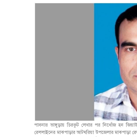
পাবনার ভাঙ্গুড়ায় চিরকুট লেখার পর নিখোঁজ হন জিয়
রেললাইনের মাঝপাড়ার আটঘরিয়া উপজেলার মাঝপাড়া রেলওয়