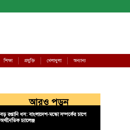
শিক্ষা
প্রযুক্তি
খেলাধুলা
অন্যান্য
আরও পড়ুন
বড় রপ্তানি ধস: বাংলাদেশ-মস্কো সম্পর্কের চাপে
অর্থনৈতিক চ্যালেঞ্জ