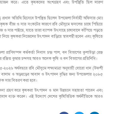
য়োজন করে। এতে কৃষকদের অংশগ্রহণ এবং উপস্থিতি ছিল দারুণ
ে প্রধান অতিথি হিসেবে উপস্থিত ছিলেন উপজেলা নির্বাহী অফিসার মোঃ
্তিক কৃষক বীজ ও সার সংকটের কারণে রবি মৌসুমে ফসলের চাষে পিছিয়ে
ীজ ও সার পাইছে, যাতে তারা ব্যাপক উৎসাহে চাষাবাদে ঝাঁপিয়ে পড়তে
নিয়ে কৃষকরা নিজেদের উৎপাদন বাড়িয়ে স্বাবলম্বী হবেন এবং কৃষিতে
াণিসম্পদ কর্মকর্তা নিবাস চন্দ্র পাল, বন বিভাগের কুলাউড়া রেঞ্জ
ার রঞ্জিত কুমার চন্দসহ আরও অনেক কৃৃষি ও বন বিভাগের প্রতিনিধি।
৫-২০২৬ অর্থবছরে রবি মৌসুমে লক্ষ্যমাত্রা অনুযায়ী বোরো ধান (উফশী
), চিনা বাদাম ও অড়হড়ের আবাদ ও উৎপাদন বৃদ্ধির জন্য উপজেলার ২০৮৫
ায়নিক সার বিতরণ করা হবে।
োদনা গ্রহণ করে কৃষকরা উৎপাদন ও মান উন্নয়নে সহায়তা পাবেন এবং
াদ ব্যক্ত করেন। এই উদ্যোগ দেশের কৃষিভিত্তিক অর্থনীতিকে আরও