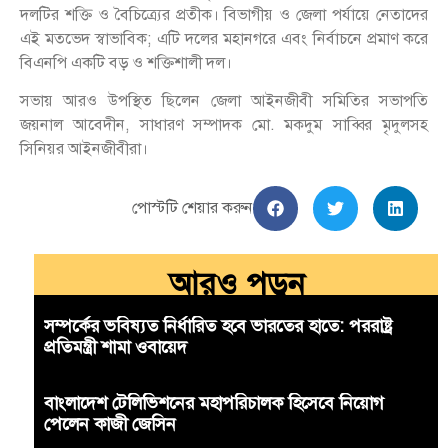
দলটির শক্তি ও বৈচিত্র্যের প্রতীক। বিভাগীয় ও জেলা পর্যায়ে নেতাদের
এই মতভেদ স্বাভাবিক; এটি দলের মহানগরে এবং নির্বাচনে প্রমাণ করে
বিএনপি একটি বড় ও শক্তিশালী দল।
সভায় আরও উপস্থিত ছিলেন জেলা আইনজীবী সমিতির সভাপতি
জয়নাল আবেদীন, সাধারণ সম্পাদক মো. মকদুম সাব্বির মৃদুলসহ
সিনিয়র আইনজীবীরা।
পোস্টটি শেয়ার করুন
আরও পড়ুন
সম্পর্কের ভবিষ্যত নির্ধারিত হবে ভারতের হাতে: পররাষ্ট্র
প্রতিমন্ত্রী শামা ওবায়েদ
বাংলাদেশ টেলিভিশনের মহাপরিচালক হিসেবে নিয়োগ
পেলেন কাজী জেসিন