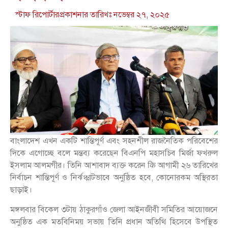
স্টাফ রিপোর্টার
প্রকাশনার তারিখঃ
নভেম্বর ২৭, ২০২৫
বাংলাদেশ এখন একটি শান্তিপূর্ণ এবং সহনশীল রাজনৈতিক পরিবেশের
দিকে এগোচ্ছে বলে মন্তব্য করেছেন বিএনপি মহাসচিব মির্জা ফখরুল
ইসলাম আলমগীর। তিনি আশাবাদ ব্যক্ত করেন कि আগামী ২৬ তারিখের
নির্বাচন শান্তিপূর্ণ ও নির্ঝঞ্ঝাটভাবে অনুষ্ঠিত হবে, কোনোরকম অস্থিরতা
ছাড়াই।
মঙ্গলবার বিকেল ৩টায় ঠাকুরগাঁও জেলা আইনজীবী সমিতির আয়োজনে
অনুষ্ঠিত এক মতবিনিময় সভায় তিনি প্রধান অতিথি হিসেবে উপস্থিত