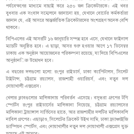
পর্যবেক্ষণের মাধ্যমে বাছাই করে ২৫০ জন ক্রিকেটারকে। এই খবর
বুধবার এক সংবাদ সম্মেলনে জানানো হয়, যেখানে বোর্ডের কর্মকর্তারা
জানান যে, এই আসরে আন্তর্জাতিক ক্রিকেটারদের অংশগ্রহণ অনেক বেশি
থাকবে।
বিপিএলের এই আসরটি ১৬ জানুয়ারি সম্পন্ন হবে এসে, যেখানে ফাইনাল
ম্যাচটি অনুষ্ঠিত হবে। এ ছাড়া, আসর শুরু হওয়ার আগে ১৭ ডিসেম্বর
ঢাকায় এক অনুষ্ঠান আয়োজনের পরিকল্পনা রয়েছে, যা দিয়ে বিপিএলের
আনুষ্ঠানिक উদ্বোধন হবে।
এ বছরের দলগুলো হলো: রংপুর রাইডার্স, ঢাকা ক্যাপিটালস, সিলেট
টাইটান্স, চট্টগ্রাম রয়্যালস, রাজশাহী ওয়ারিয়র্স, এবং নতুন দল
নোয়াখালী এক্সপ্রেস।
খেলার ক্লাবগুলোর মালিকানায় পরিবর্তন এসেছে। বসুন্ধরা গ্রুপের টগি
স্পোর্টস রংপুর রাইডার্সের মালিকানা নিয়েছে, চট্টগ্রাম রয়্যালসের
মালিকানা ট্রায়াঙ্গাল সার্ভিসের হাতে, আর রাজশাহীর দলটির মালিকাবলি
নাবিল গ্রুপের। এছাড়াও, সিলেটের ক্রিকেট উইথ সামি, ঢাকা ফ্র্যাঞ্চাইজি
চ্যাম্পিয়ন স্পোর্টস, এবং নোয়াখালীর নতুন দল নোয়াখালী এক্সপ্রেস যুক্ত
হয়েছে এই আসরে।