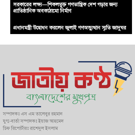
সরকারের লক্ষ্য—শিকলমুক্ত গণতান্ত্রিক দেশ গড়ার জন্য
প্রাতিষ্ঠানিক অবকাঠামো নির্মাণ
প্রধানমন্ত্রী উদ্বোধন করলেন জুলাই গণঅভ্যুত্থান স্মৃতি জাদুঘর
সম্পাদকঃ এস এম তালেবুর রহমান
যুগ্ম-বার্তা সম্পাদকঃ ইয়াজ আহমেদ
চিফ রিপোর্টারঃ রাশেদুল ইসলাম