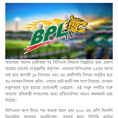
অবশেষে অনেক প্রতীক্ষার পর বিপিএল বিষয়ক বিস্তারিত তথ্য প্রকাশ
করেছে বোর্ডের নেতৃস্থানীয় কর্তৃপক্ষ। এবারের বিপিএলের ১২তম আসর
শুরু হবে আগামী ১৯ ডিসেম্বর এবং এর কোটিপতি নিলাম অনুষ্ঠিত হবে
৩০ নভেম্বর বিকাল ৩টায়। এবারে মোট ছয়টি দল অংশ নিয়েছে, যেখানে
নতুনভাবে যুক্ত হয়েছে নোয়াখালী এক্সপ্রেস। এই নতুন দলটির সঙ্গে
অন্যান্য প্রতিদ্বন্দ্বী দলগুলোর মধ্যে প্রতিযোগিতা আরও জমজমাট হয়ে
উঠেছে।
বিপিএলে অংশ নিতে গত কয়েক মাসে প্রায় ৫০০ এর বেশি বিদেশি
ক্রিকেটার আবেদন করেছিলেন। তাদের মধ্যে বিসিবি কঠোর