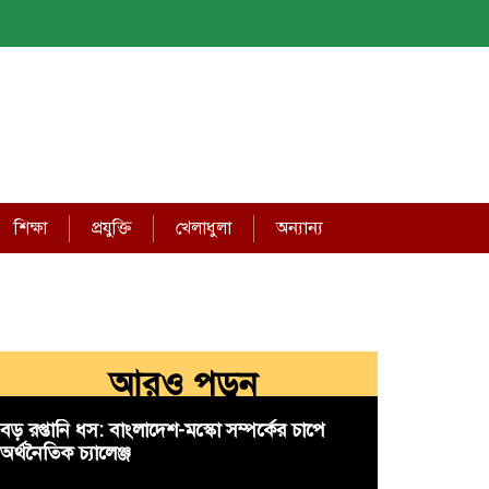
শিক্ষা
প্রযুক্তি
খেলাধুলা
অন্যান্য
আরও পড়ুন
বড় রপ্তানি ধস: বাংলাদেশ-মস্কো সম্পর্কের চাপে
অর্থনৈতিক চ্যালেঞ্জ