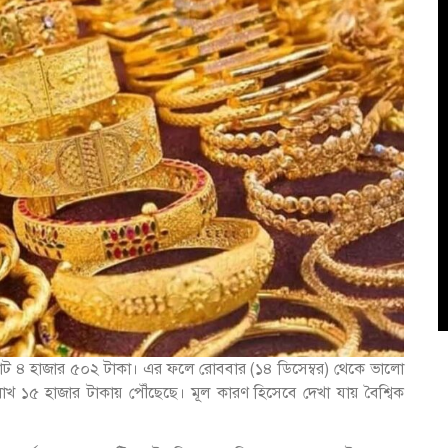
 মোট ৪ হাজার ৫০২ টাকা। এর ফলে রোববার (১৪ ডিসেম্বর) থেকে ভালো
য় ২ লাখ ১৫ হাজার টাকায় পৌঁছেছে। মূল কারণ হিসেবে দেখা যায় বৈশ্বিক