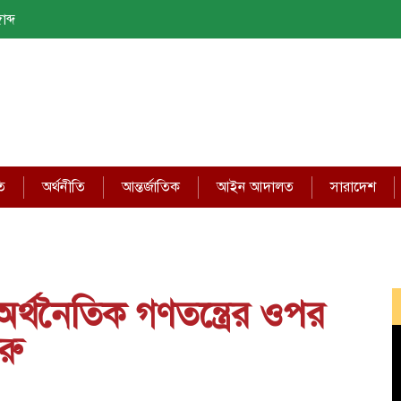
াব্দ
ি
অর্থনীতি
আন্তর্জাতিক
আইন আদালত
সারাদেশ
র্থনৈতিক গণতন্ত্রের ওপর
রু