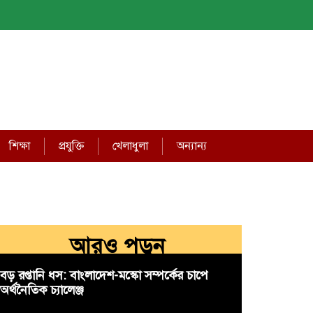
শিক্ষা
প্রযুক্তি
খেলাধুলা
অন্যান্য
আরও পড়ুন
বড় রপ্তানি ধস: বাংলাদেশ-মস্কো সম্পর্কের চাপে
অর্থনৈতিক চ্যালেঞ্জ