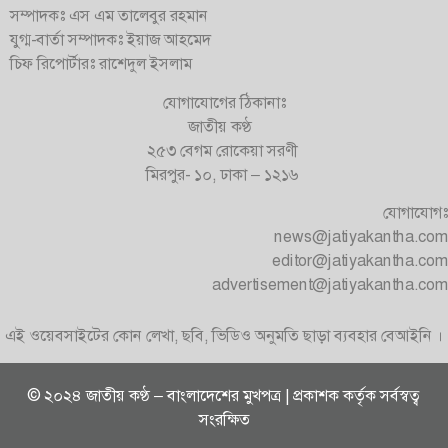
সম্পাদকঃ এস এম তালেবুর রহমান
যুগ্ম-বার্তা সম্পাদকঃ ইয়াজ আহমেদ
চিফ রিপোর্টারঃ রাশেদুল ইসলাম
যোগাযোগের ঠিকানাঃ
জাতীয় কণ্ঠ
২৫৩ বেগম রোকেয়া সরণী
মিরপুর- ১০, ঢাকা – ১২১৬
যোগাযোগঃ
news@jatiyakantha.com
editor@jatiyakantha.com
advertisement@jatiyakantha.com
এই ওয়েবসাইটের কোন লেখা, ছবি, ভিডিও অনুমতি ছাড়া ব্যবহার বেআইনি ।
© ২০২৪ জাতীয় কণ্ঠ – বাংলাদেশের মুখপত্র | প্রকাশক কর্তৃক সর্বস্বত্ব
সংরক্ষিত