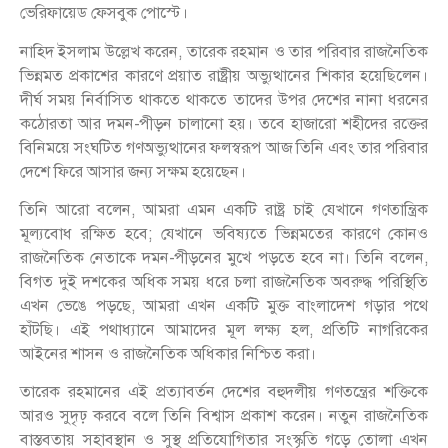
ভেরিফায়েড ফেসবুক পোস্টে।
নাহিদ ইসলাম উল্লেখ করেন, তারেক রহমান ও তার পরিবার রাজনৈতিক
ভিন্নমত প্রকাশের কারণে প্রয়াত রাষ্ট্রীয় অভ্যুত্থানের শিকার হয়েছিলেন।
দীর্ঘ সময় নির্বাসিত থাকতে থাকতে তাদের উপর দেশের নানা ধরনের
কঠোরতা আর দমন-পীড়ন চালানো হয়। তবে হাজারো শহীদের রক্তের
বিনিময়ে সংঘটিত গণঅভ্যুত্থানের ফলস্বরূপ আজ তিনি এবং তার পরিবার
দেশে ফিরে আসার জন্য সক্ষম হয়েছেন।
তিনি আরো বলেন, আমরা এমন একটি রাষ্ট্র চাই যেখানে গণতান্ত্রিক
মূল্যবোধ রক্ষিত হবে; যেখানে ভবিষ্যতে ভিন্নমতের কারণে কোনও
রাজনৈতিক নেতাকে দমন-পীড়নের মুখে পড়তে হবে না। তিনি বলেন,
বিগত দুই দশকের অধিক সময় ধরে চলা রাজনৈতিক অবরুদ্ধ পরিস্থিতি
এখন ভেঙে পড়ছে, আমরা এখন একটি মুক্ত বাংলাদেশ গড়ার পথে
হাঁটছি। এই পথাধ্যানে আমাদের মূল লক্ষ্য হল, প্রতিটি নাগরিকের
আইনের শাসন ও রাজনৈতিক অধিকার নিশ্চিত করা।
তারেক রহমানের এই প্রত্যাবর্তন দেশের বহুদলীয় গণতন্ত্রের শক্তিকে
আরও সুদৃঢ় করবে বলে তিনি বিশ্বাস প্রকাশ করেন। নতুন রাজনৈতিক
বাস্তবতায় সহাবস্থান ও সুস্থ প্রতিযোগিতার সংস্কৃতি গড়ে তোলা এখন