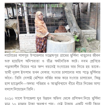
নাটোরের লালপুর উপজেলার সন্তোষপুর গ্রামের মুর্শিদা খাতুনের জীবন
শুরু হয়েছিল অনিশ্চয়তা ও তীব্র অর্থনৈতিক কষ্টে। নবম শ্রেণিতে
পড়াকালীন বিয়ের পরে অল্প বয়সেই সংসারের ভার নিতে হয় তাকে।
স্বামী নুরুল ইসলাম তখন বেকার; সংসার চালানোর দায় পড়ে মুর্শিদার
কাঁধে। তিনি সেলাই মেশিনে দর্জির কাজ করে সংসার চালাতেন, কিন্তু
হাল ছাড়েননি—অদম্য পরিশ্রম ও আত্মবিশ্বাসে ধীরে ধীরে নিজের ভাগ্য
বদলে নিয়েছেন তিনি।
২০১০ সালে উপজেলা যুব উন্নয়ন অফিস থেকে প্রশিক্ষণ নিয়ে মুর্শিদা
মাত্র ১০ হাজার টাকা ক্ষুদ্রঋণ পান। সেই টাকায় একটি গাভী কিনে