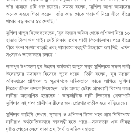
তাঁর খামারে ৪টি গরু রয়েছে। সমতা বলেন, ‘মুর্শিদা আপা আমাদের
অনেক সহযোগিতা করেন। তাঁর কাছ থেকে পরামর্শ নিয়ে ধীরে ধীরে
খামার বড় করার স্বপ্ন দেখছি।’
মুর্শিদা খাতুন নিজে বলেছেন, ‘যুব উন্নয়ন অফিস থেকে প্রশিক্ষণ নিয়ে ১০
হাজার টাকা ঋণ পাই। সেই টাকায় প্রথম গাভী কিনেছিলাম। পরে ধীরে
ধীরে গরুর সংখ্যা বাড়াই এবং খামারকে বহুমুখী উদ্যোগে রূপ দিই। এখন
সংসারও ভালোভাবে চলছে।’
লালপুর উপজেলা যুব উন্নয়ন কর্মকর্তা আব্দুস সবুর মুর্শিদাকে সফল নারী
উদ্যোক্তার উদাহরণ হিসেবে তুলে ধরেন। তিনি বলেন, ‘যুব উন্নয়ন
অধিদপ্তরের প্রশিক্ষণ ও ক্ষুদ্রঋণকে সঠিকভাবে কাজে লাগিয়ে মুর্শিদা
নিজের জীবন বদলে দিয়েছেন। তাঁর অদম্য চেষ্টায় গ্রামবাসী বিশেষ করে
নারীরা অনুপ্রাণিত হয়েছেন।’ আন্তর্জাতিক নারী দিবসের প্রেক্ষাপটে
মুর্শিদার এই গল্প গ্রামীণ নারীদের জন্য প্রেরণার প্রতীক হয়ে দাঁড়িয়েছে।
মুর্শিদার কাহিনি দেখায়, সুযোগ ও প্রশিক্ষণ দিলে শহর-গ্রাম নির্বিশেষে
নারীরাও অর্থনৈতিকভাবে স্বাবলম্বী হতে পারে—সফলতার এক জীবন্ত
দৃষ্টান্ত পেছনে লেগে থাকা শ্রম, ধৈর্য ও সঠিক সহায়তা।