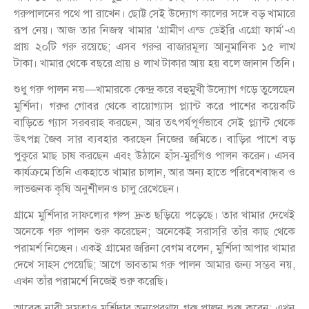
গরুপালনের পথে পা রাখেন। ছোট্ট সেই উদ্যোগ কালের সঙ্গে বড় খামারে
রূপ নেয়। আজ তার নিজস্ব খামার ‘গ্রামীণ এন্ড ডেইরি এগ্রো ফার্ম’-এ
প্রায় ২০টি গরু রয়েছে; এসব গরুর বাজারমূল্য আনুমানিক ১৫ লাখ
টাকা। খামার থেকে বছরে প্রায় ৪ লাখ টাকার আয় হয় বলে জানান তিনি।
শুধু গরু পালন নয়—খামারকে কেন্দ্র করে বহুমুখী উদ্যোগ গড়ে তুলেছেন
মুর্শিদা। গরুর গোবর থেকে বায়োগ্যাস প্ল্যান্ট করে পাশের কয়েকটি
বাড়িতে গ্যাস সরবরাহ করছেন, আর তৎপর্যপূর্ণভাবে সেই প্ল্যান্ট থেকে
উৎপন্ন জৈব সার ব্যবহার করছেন নিজের জমিতে। বাড়ির পাশে বড়
পুকুরে মাছ চাষ করছেন এবং উঠানে হাঁস-মুরগিও পালন করেন। এসব
কার্যক্রমে তিনি একহাতে খামার চালান, আর অন্য হাতে পরিবেশবান্ধব ও
লাভজনক কৃষি অনুশীলনও চালু রেখেছেন।
গ্রামে মুর্শিদার সাফল্যের গল্প দ্রুত ছড়িয়ে পড়েছে। তার খামার দেখেই
অনেকে গরু পালন শুরু করেছেন; অনেকেই সরাসরি তাঁর কাছ থেকে
পরামর্শ নিচ্ছেন। একই গ্রামের জরিনা বেগম বলেন, মুর্শিদা আপার খামার
দেখে সাহস পেয়েছি; আগে ভাবতাম গরু পালন আমার জন্য সম্ভব নয়,
এখন তাঁর পরামর্শে নিজেই শুরু করেছি।
আরেক নারী সমতাও মুর্শিদার অনুপ্রেরণায় গরু পালন শুরু করেন; এখন