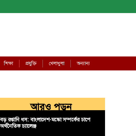
শিক্ষা
প্রযুক্তি
খেলাধুলা
অন্যান্য
আরও পড়ুন
বড় রপ্তানি ধস: বাংলাদেশ-মস্কো সম্পর্কের চাপে
অর্থনৈতিক চ্যালেঞ্জ