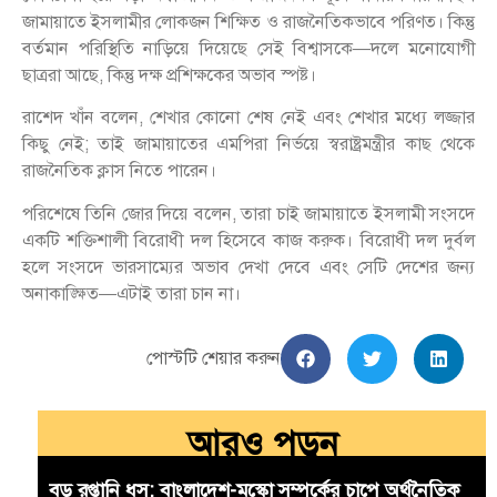
জামায়াতে ইসলামীর লোকজন শিক্ষিত ও রাজনৈতিকভাবে পরিণত। কিন্তু
বর্তমান পরিস্থিতি নাড়িয়ে দিয়েছে সেই বিশ্বাসকে—দলে মনোযোগী
ছাত্ররা আছে, কিন্তু দক্ষ প্রশিক্ষকের অভাব স্পষ্ট।
রাশেদ খাঁন বলেন, শেখার কোনো শেষ নেই এবং শেখার মধ্যে লজ্জার
কিছু নেই; তাই জামায়াতের এমপিরা নির্ভয়ে স্বরাষ্ট্রমন্ত্রীর কাছ থেকে
রাজনৈতিক ক্লাস নিতে পারেন।
পরিশেষে তিনি জোর দিয়ে বলেন, তারা চাই জামায়াতে ইসলামী সংসদে
একটি শক্তিশালী বিরোধী দল হিসেবে কাজ করুক। বিরোধী দল দুর্বল
হলে সংসদে ভারসাম্যের অভাব দেখা দেবে এবং সেটি দেশের জন্য
অনাকাঙ্ক্ষিত—এটাই তারা চান না।
পোস্টটি শেয়ার করুন
আরও পড়ুন
বড় রপ্তানি ধস: বাংলাদেশ-মস্কো সম্পর্কের চাপে অর্থনৈতিক