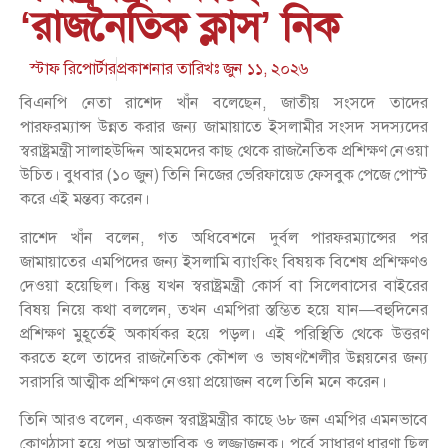
‘রাজনৈতিক ক্লাস’ নিক
স্টাফ রিপোর্টার
প্রকাশনার তারিখঃ
জুন ১১, ২০২৬
বিএনপি নেতা রাশেদ খাঁন বলেছেন, জাতীয় সংসদে তাদের
পারফরম্যান্স উন্নত করার জন্য জামায়াতে ইসলামীর সংসদ সদস্যদের
স্বরাষ্ট্রমন্ত্রী সালাহউদ্দিন আহমদের কাছ থেকে রাজনৈতিক প্রশিক্ষণ নেওয়া
উচিত। বুধবার (১০ জুন) তিনি নিজের ভেরিফায়েড ফেসবুক পেজে পোস্ট
করে এই মন্তব্য করেন।
রাশেদ খাঁন বলেন, গত অধিবেশনে দুর্বল পারফরম্যান্সের পর
জামায়াতের এমপিদের জন্য ইসলামি ব্যাংকিং বিষয়ক বিশেষ প্রশিক্ষণও
দেওয়া হয়েছিল। কিন্তু যখন স্বরাষ্ট্রমন্ত্রী কোর্স বা সিলেবাসের বাইরের
বিষয় নিয়ে কথা বললেন, তখন এমপিরা স্তম্ভিত হয়ে যান—বহুদিনের
প্রশিক্ষণ মুহূর্তেই অকার্যকর হয়ে পড়ল। এই পরিস্থিতি থেকে উত্তরণ
করতে হলে তাদের রাজনৈতিক কৌশল ও ভাষণশৈলীর উন্নয়নের জন্য
সরাসরি আত্মীক প্রশিক্ষণ নেওয়া প্রয়োজন বলে তিনি মনে করেন।
তিনি আরও বলেন, একজন স্বরাষ্ট্রমন্ত্রীর কাছে ৬৮ জন এমপির এমনভাবে
কোণঠাসা হয়ে পড়া অস্বাভাবিক ও লজ্জাজনক। পূর্বে সাধারণ ধারণা ছিল